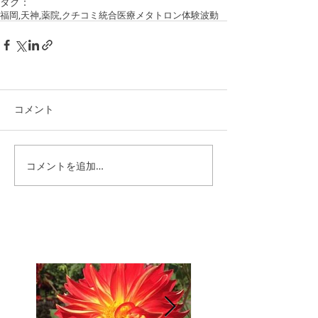
タグ：
福岡,天神,薬院,
クチコミ
統合医療
メタトロン
体験
波動
コメント
コメントを追加…