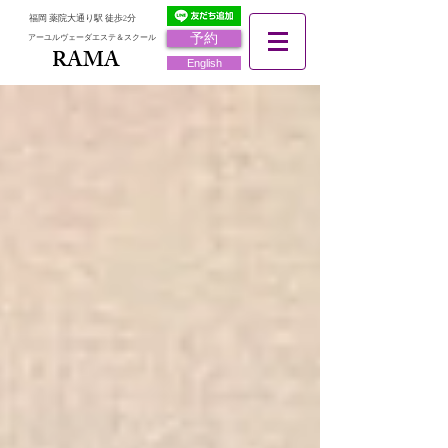
福岡 薬院大通り駅 徒歩2分
予約
アーユルヴェーダエステ＆スクール
RAMA
RAMA
English