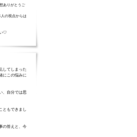
想ありがとうご
本人の視点からは
い♡
乱してしまった
緒にこの悩みに
い、自分では思
こともできまし
事の答えと、今