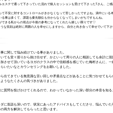
ルエステで通って下さっていた流れで個人セッションも受けて下さったTさん、ご感
って不安に対するコントロールがきかなくなって苦しかったですよね。渦中にいる
いる事は多くて、課題も優先順位も分からなくなってしまいがちですもんね。
ができる私からの視点が今後の参考になってくれたら嬉しい限りです♡
れそうな笑顔は絶対に周囲の人を幸せにしますから、自分と向き合って幸せでいて下さ
仕事に関して悩み続けている事がありました。
ていても堂々巡りから抜け出せず、かといって周りの人に相談しても余計に混
参加させて頂いているヨガのクラスの中で信頼感を感じていた梅村さんに、一
もらいたいなとカウンセリングをお願いしました。
から出てきている無意識な言い回しや矛盾点などがあることに気づかせてもら
たようなたくさんの気づきがありました。
確に質問を投げかけてくれるので、わかっていなかった深い部分の本音を知る
ーダに造詣も深いので、状況にあったアドバイスもしてくださり、悩んでいた
かの両方を解決してもらったと思います。