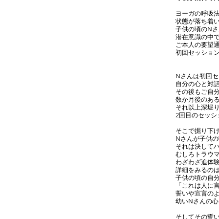
ヨーガの呼吸
状態が落ち着
子供の頃のN
潜在意識の中
ご本人の要望
初回セッショ
Nさんは初回
自分の心と対
その後もご自
数か月後のあ
それ以上深堀
2回目のセッ
そこで掘り下
Nさんが子供
それは決して
むしろトラウ
わざわざ追体
詳細をみるの
子供の頃の自
「これは人に
誓いや宣言の
幼いNさんの
そしてその誓