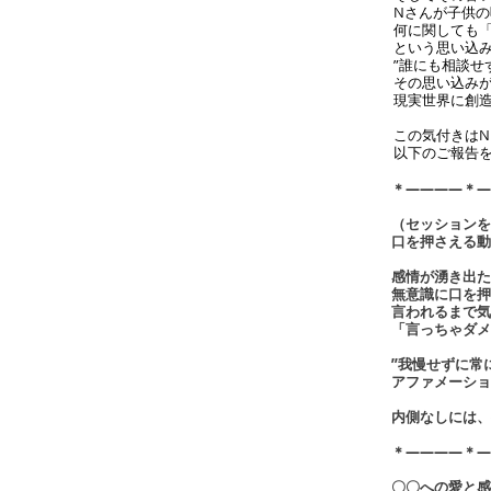
Nさんが子供
何に関しても
という思い込
”誰にも相談せ
その思い込み
現実世界に創
この気付きは
以下のご報告
＊――――＊―
（セッションを
口を押さえる動
感情が湧き出た
無意識に口を押
言われるまで気
「言っちゃダメ
”我慢せずに常
アファメーショ
内側なしには、
＊――――＊―
〇〇への愛と感