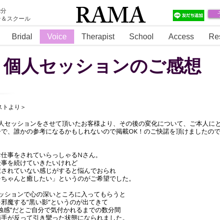
RAMA
2分
テ＆スクール
RAMA
Bridal
Voice
Therapist
School
Access
Re
個人セッションのご感想
ストより＞
個人セッションをさせて頂いたお客様より、その後の変化について、ご本人に
で、誰かの参考になるかもしれないので掲載OK！のご快諾を頂けましたので
お仕事をされていらっしゃるNさん。
仕事を続けていきたいけれど
癒されていない感じがすると悩んでおられ
をちゃんと癒したい」というのがご希望でした。
セッションで心の深いところに入ってもらうと
邪魔する”黒い影”というのが出てきて
独感”だとご自分で気付かれるまでの数分間
両手が反って引き攣った状態になられました。