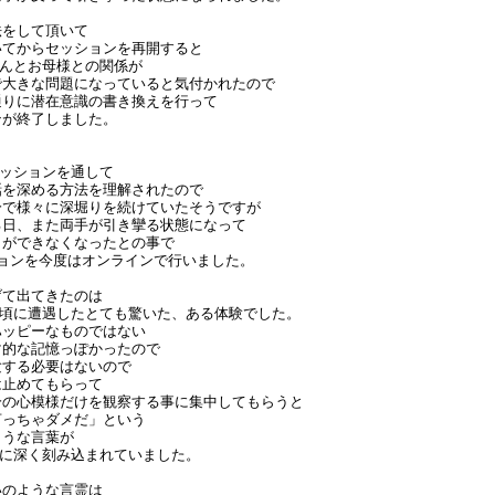
法をして頂いて
いてからセッションを再開すると
さんとお母様との関係が
で大きな問題になっていると気付かれたので
通りに潜在意識の書き換えを行って
ンが終了しました。
セッションを通して
話を深める方法を理解されたので
分で様々に深堀りを続けていたそうですが
る日、また両手が引き攣る状態になって
りができなくなったとの事で
ションを今度はオンラインで行いました。
げて出てきたのは
の頃に遭遇したとても驚いた、ある体験でした。
ハッピーなものではない
マ的な記憶っぽかったので
験する必要はないので
は止めてもらって
分の心模様だけを観察する事に集中してもらうと
言っちゃダメだ」という
ような言葉が
心に深く刻み込まれていました。
いのような言霊は