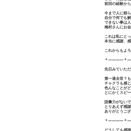
前回の経験から
今まで人に頼ら
自分で何でも解
できない事は人
梅村さんにお会
これは私にとっ
本当に感謝、感
これからもよろ
＊――――＊―
先日みていただ
第一過去世？も
チャクラも感じ
色んなことがど
とにかくスピー
語彙力がないで
とりあえず感謝
ありがとうござ
＊――――＊―
どうしても感謝