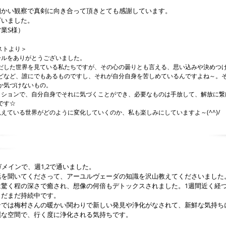
細かい観察で真剣に向き合って頂きとても感謝しています。
ざいました。
業S様）
ストより＞
ールをありがとうございました。
だした世界を見ている私たちですが、その心の曇りとも言える、思い込みや決めつ
どなど、誰にでもあるものですし、それが自分自身を苦しめているんですよね～。
か気づけないもの。
ッションで、自分自身でそれに気づくことができ、必要なものは手放して、解放に繋
です☆
見えている世界がどのように変化していくのか、私も楽しみにしていますよ～(^^)/
ガメインで、週1,2で通いました。
話を聞いてくださって、アーユルヴェーダの知識を沢山教えてくださいました
は驚く程の深さで癒され、想像の何倍もデトックスされました。1週間近く経
まだまだ持続中です。
ンでは梅村さんの暖かい関わりで新しい発見や浄化がなされて、新鮮な気持ち
麗な空間で、行く度に浄化される気持ちです。