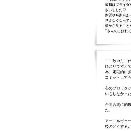
最初はブライダ
ざいました♡
体質や時期もあ
見えなくなって
横から見ること
​Tさんのこぼ
ここ数カ月、
ひとりで考え
為、定期的に
コミットして
心のブロック
いもしなかっ
合間合間に的
た。
アーユルヴェ
後のどうする