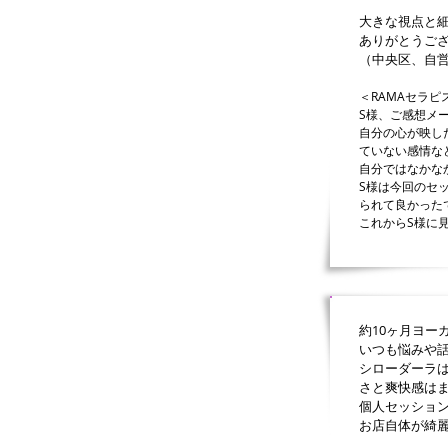
大きな視点と
ありがとうご
（中央区、自営
＜RAMAセラピ
S様、ご感想メ
自分の心が映し
ていない感情な
自分ではなかな
S様は今回のセ
られて良かった
これからS様に
約10ヶ月ヨー
いつも悩みや
シローダーラ
さと爽快感は
個人セッショ
お店自体が綺