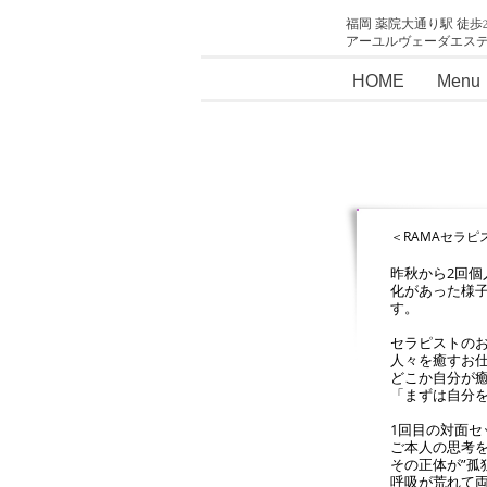
福岡 薬院大通り駅 徒歩
アーユルヴェーダエス
HOME
Menu
＜RAMAセラピ
昨秋から2回
化があった様子
す。
セラピストの
人々を癒すお
どこか自分が
「まずは自分
1回目の対面
ご本人の思考を
その正体が”孤
呼吸が荒れて