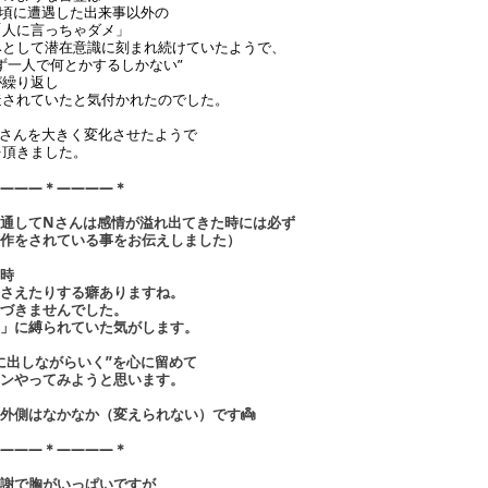
の頃に遭遇した出来事以外の
「人に言っちゃダメ」
みとして潜在意識に刻まれ続けていたようで、
ず一人で何とかするしかない”
が繰り返し
造されていたと気付かれたのでした。
Nさんを大きく変化させたようで
を頂きました。
―――＊――――＊
通してNさんは感情が溢れ出てきた時には必ず
作をされている事をお伝えしました）
時
さえたりする癖ありますね。
づきませんでした。
」に縛られていた気がします。
に出しながらいく”を心に留めて
ンやってみようと思います。
外側はなかなか（変えられない）です👼
―――＊――――＊
謝で胸がいっぱいですが