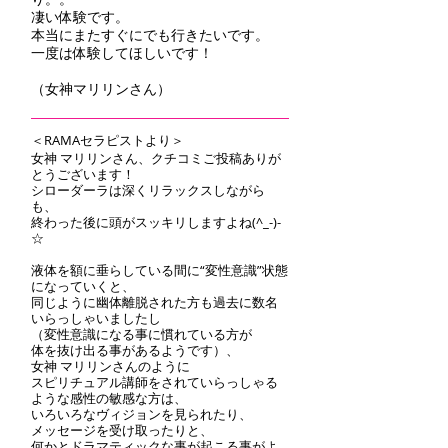
凄い体験です。
本当にまたすぐにでも行きたいです。
一度は体験してほしいです！
（女神マリリンさん）
＜RAMAセラピストより＞
女神 マリリンさん、クチコミご投稿ありが
とうございます！
シローダーラは深くリラックスしながら
も、
終わった後に頭がスッキリしますよね(^_-)-
☆
液体を額に垂らしている間に“変性意識”状態
になっていくと、
同じように幽体離脱された方も過去に数名
いらっしゃいましたし
（変性意識になる事に慣れている方が
体を抜け出る事があるようです）、
女神 マリリンさんのように
スピリチュアル講師をされていらっしゃる
ような感性の敏感な方は、
いろいろなヴィジョンを見られたり、
メッセージを受け取ったりと、
何かとドラマティックな事が起こる事がよ