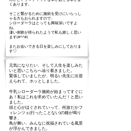
くあります。
そこと繋がるために施術を受けにいらっし
ゃる方もおられますので、
シローダーラはとっても興味深いですよ
ね。
凄い体験が得られたようで私も嬉しく思い
ます(#^^#)
またお会いできる日を楽しみにしておりま
す​♡
元気になりたい、そして人生を楽しみた
いと思いこちらへ辿り着きました。
緊張していましたが、明るい先生に出迎
えられて、ホッとしました。
牛乳シローダーラ施術が始まってすぐに
あ！私はこれを求めていたんだ！と思い
ました。
頭と心がほぐされていって、何故だかフ
ィレンツェ(行ったことない)の鐘が鳴り
響き、
鳥が舞い、みんなに祝福されている風景
が浮かんできました。