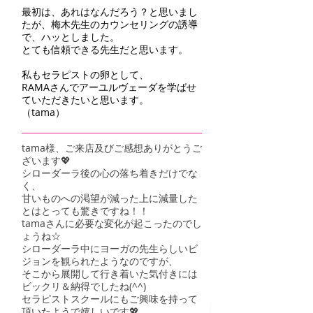
最初は、あれはなんだろう？と思いまし
たが、梅木先生のカウンセリングの誘導
で、ハッとしました。
とても信頼できる先生だと思います。
私もセラピストの卵として、
RAMAさんでアーユルヴェーダを学ばせ
ていただきたいと思います。
（tama）
tama様、ご来店及びご感想ありがとうご
ざいます💖
シローダーラ後の心の落ち着きだけでな
く、
甘いものへの渇望が減った上に減量した
とはとっても驚きですね！！
tamaさんに必要な変化が起こったのでし
ょうね☆
シローダーラ中にヨーガの先生らしいビ
ジョンを観られたようなのですが、
そこから展開して行き着いた気付きには
ビックリ＆納得でしたね(^^)
セラピストスクールにもご興味を持って
頂いたようで嬉しいです💖