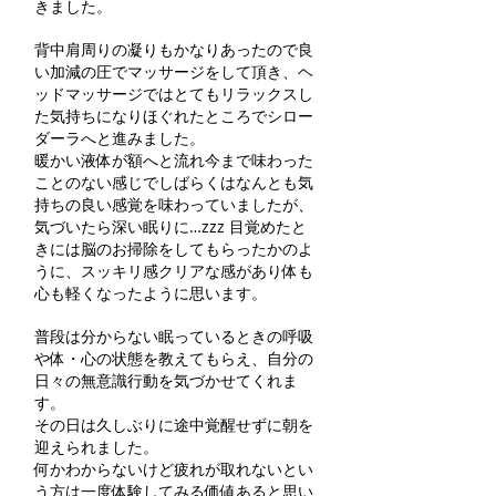
きました。
背中肩周りの凝りもかなりあったので良
い加減の圧でマッサージをして頂き、ヘ
ッドマッサージではとてもリラックスし
た気持ちになりほぐれたところでシロー
ダーラへと進みました。
暖かい液体が額へと流れ今まで味わった
ことのない感じでしばらくはなんとも気
持ちの良い感覚を味わっていましたが、
気づいたら深い眠りに…zzz 目覚めたと
きには脳のお掃除をしてもらったかのよ
うに、スッキリ感クリアな感があり体も
心も軽くなったように思います。
普段は分からない眠っているときの呼吸
や体・心の状態を教えてもらえ、自分の
日々の無意識行動を気づかせてくれま
す。
その日は久しぶりに途中覚醒せずに朝を
迎えられました。
何かわからないけど疲れが取れないとい
う方は一度体験してみる価値あると思い