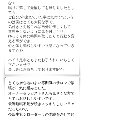
なく
眠りに落ちて覚醒してを繰り返したとし
ても、
ご自分が"疲れていた事に気付く”という
のは実はとても大切な事で、
気付きさえ起これば自分に優しくして、
無理をしないように気を付けたり、
ゆっくり休む時間を取ったりと行動を変
える事ができ、
心と体も調和しやすい状態になっていき
ます☆彡
ハイ！是非ともまたお手入れにいらして
下さいませ♡
楽しみにお待ちしております!(^^)!
とても居心地のよい雰囲気のサロンで緊
張が一気に緩みました。
オーナーセラピストさんも気さくな方で
とてもお話ししやすいです。
最近睡眠不足が続きスッキリしない日々
だったので、
今回牛乳シローダーラの体験をさせて頂