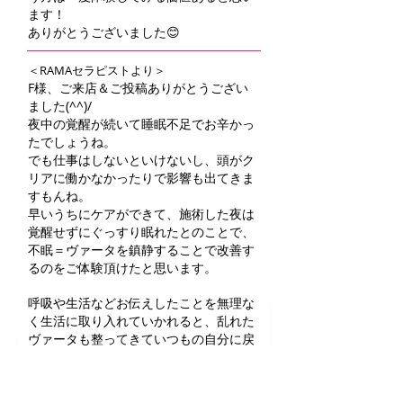
ます！
ありがとうございました😊
＜RAMAセラピストより＞
F様、ご来店＆ご投稿ありがとうござい
ました(^^)/
夜中の覚醒が続いて睡眠不足でお辛かっ
たでしょうね。
でも仕事はしないといけないし、頭がク
リアに働かなかったりで影響も出てきま
すもんね。
早いうちにケアができて、施術した夜は
覚醒せずにぐっすり眠れたとのことで、
不眠＝ヴァータを鎮静することで改善す
るのをご体験頂けたと思います。
呼吸や生活などお伝えしたことを無理な
く生活に取り入れていかれると、乱れた
ヴァータも整ってきていつもの自分に戻
れると思います(^_-)-☆
またお会いできるのを楽しみにしており
ます♡