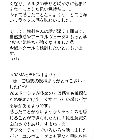
くなり、ミルクの香りと暖かさに包まれ
ふわーっとした良い気持ちに…。
今まで感じたことないような、とても深
いリラックス感を味わいました。
そして、梅村さんの話が深くて面白く、
自然療法やアーユルヴェーダをもっと学
びたい気持ちが強くなりました😊
今後スクールも検討したいとおもいま
す。
（rt）
＜RAMAセラピストより＞
rt様、ご感想の投稿ありがとうございま
した(^^)/
Vataドーシャが多めの方は感覚も敏感な
ため始めだけ少しくすぐったい感じがす
る事があるようです。
感じたことがないようなリラックスを感
じることができられたとは！変性意識の
面白さでもありますよね～☆
アフターティーでいろいろお話しました
がアーユルヴェーダにも更なる興味を持