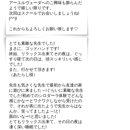
アーユルヴェーダへのご興味も膨らんだ
ようで嬉しい限りです。
次回はスクールでお会いしましょうね!
(^^)!
これからもよろしくお願い致します♡
とても素敵な先生でした!
まさに、ゴッドハンドです!
終始、リラックス出来てその夜は、ぐっ
すり寝て次の日は、頭スッキリいい感じ
でした!
また、行かせて頂きます!
（あたらし様）
先生も気さくな先生で最初から友達の家
に遊びに来ました～!ぐらいに素敵な先生
でした!初めてのシロダーラ体験でどんな
感じかなーとワクワクしながら受けたの
で、それが表に出たようで先生からはな
んか、笑ってましたよ～!と!
面白いなー!と思いました!
とてもリラックス出来て、その日の夜は
凄く深い睡眠でした!