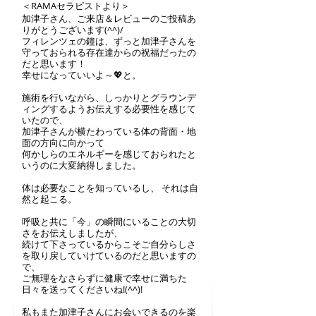
＜RAMAセラピストより＞
加津子さん、ご来店＆レビューのご投稿あ
りがとうございます(^^)/
フィレンツェの鐘は、ずっと加津子さんを
守っておられる存在達からの祝福だったの
だと思います！
幸せになっていいよ～💖と。
施術を行いながら、しっかりとグラウンデ
ィングするようお伝えする必要性を感じて
いたので、
加津子さんが横たわっている体の背面・地
面の方向に向かって
何かしらのエネルギーを感じておられたと
いうのに大変納得しました。
体は必要なことを知っているし、 それは自
然と起こる。
呼吸と共に「今」の瞬間にいることの大切
さをお伝えしましたが、
続けて下さっているからこそご自分らしさ
を取り戻していけているのだと思いますの
で、
ご無理をなさらずに健康で幸せに満ちた
日々を送ってくださいね!(^^)!
私もまた加津子さんにお会いできるのを楽