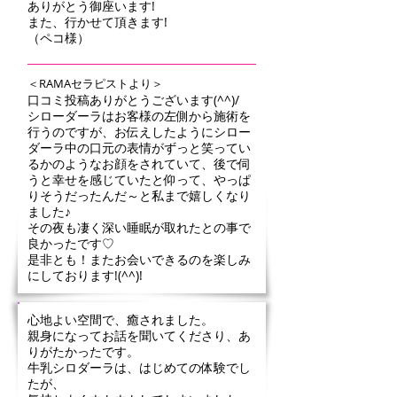
ありがとう御座います!
また、行かせて頂きます!
（ペコ様）
＜RAMAセラピストより＞
口コミ投稿ありがとうございます(^^)/
シローダーラはお客様の左側から施術を
行うのですが、お伝えしたようにシロー
ダーラ中の口元の表情がずっと笑ってい
るかのようなお顔をされていて、後で伺
うと幸せを感じていたと仰って、やっぱ
りそうだったんだ～と私まで嬉しくなり
ました♪
その夜も凄く深い睡眠が取れたとの事で
良かったです♡
是非とも！またお会いできるのを楽しみ
にしております!(^^)!
心地よい空間で、癒されました。
親身になってお話を聞いてくださり、あ
りがたかったです。
牛乳シロダーラは、はじめての体験でし
たが、