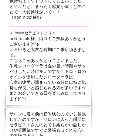
気持ちよくウトウトしてしまいました。
オイルだと、まったく感覚が違うとのこ
とで、大変興味深いです！
（non nicole様）
＜RAMAセラピストより＞
non nicole様、口コミご投稿ありがとう
ございます(^^)/
いろいろと大変な時期にご来店頂きまし
て、
こちらこそありがとうございました。
牛乳シローダーラは夏の暑い時期やサッ
パリしたい時に良いですが、トロトロの
オイルを使用したシローダーラは、
心身の疲労が溜まっている時には特に気
持ちが良いと感じられる方が多いです☆
またお会いできる日を楽しみにしており
ます(^^♪
サロンに着く前は初体験なので少し緊張
してたのですが、サロンに入った瞬間に
セラピストさんのとても柔らかい話しか
けや雰囲気ですぐに緊張もほぐれ安心し
て体験できました。