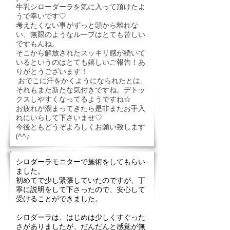
牛乳シローダーラを気に入って頂けたよ
うで幸いです♡
考えたくない事がずっと頭から離れな
い、無限のようなループはとても苦しい
ですもんね。
そこから解放されたスッキリ感が続いて
いるというのはとても嬉しいご報告！あ
りがとうございます！
おでこに汗をかくようになられたとは、
それもまた新たな気付きですね。デトッ
クスしやすくなってるようですね☆
お疲れが溜まってきたら是非またお手入
れにいらして下さいませ♡
今後ともどうぞよろしくお願い致します
(^^♪
シロダーラモニターで施術をしてもらい
ました。
初めてで少し緊張していたのですが、丁
寧に説明をして下さったので、安心して
受けることができました。
シロダーラは、はじめは少しくすぐった
さがありましたが、だんだんと感覚が無