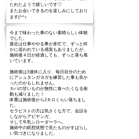
たれたようで嬉しいです♡
またお会いできるのを楽しみにしており
ます(^^♪
今まで味わった事のない素晴らしい体験
でした。
最近は仕事ややる事が多忙で、ずっと何
かに追われている感覚もありましたが、
施術後４日が経過しても、ずっと落ち着
いています。
施術後は3連休に入り、毎日自分のため
にアシュタンガヨガを練習した事も良か
ったのかもしれません。
カパの甘いものが無性に食べたくなる衝
動も減りました！
体重は施術後から2キロくらい落ちまし
た。
セラピストの方は気さくな方で、会話を
しながらアビヤンガ、
そして牛乳シローダーラへ。
施術中の瞑想状態で見たものがすばらし
い気づきになりました。