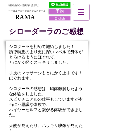
福岡 薬院大通り駅 徒歩2分
予約
アーユルヴェーダエステ＆スクール
RAMA
RAMA
English
シローダーラのご感想
シロダーラを初めて施術しました！
誘導瞑想のより更に深いレベルで身体が
とろけるようにほぐれて、
とにかく軽くスッキリしました。
手技のマッサージもとにかく上手です！
ほぐれます。
シロダーラの感想は、幽体離脱したよう
な体験をしました。
スピリチュアルの仕事もしていますが本
当に不思議な体験で、
ハイヤーセルフと繋がる体験ができまし
た。
天使が見えたり、ハッキリ映像が見えた
り。。