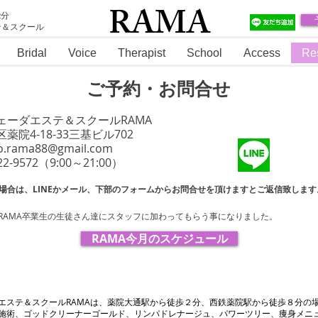
RAMA
2分
テ＆スクール
RAMA
Bridal
Voice
Therapist
School
Access
Re
ご予約・お問合せ
ェーダエステ＆スクールRAMA
薬院4-18-33三基ビル702
fo.rama88@gmail.com
-522-9572（9:00～21:00）
場合は、LINEかメール、下部のフォームからお問合せを頂けますとご返信致します
からRAMA卒業生の生徒さん達にスタッフに加わってもらう事になりました。
RAMA今月のスケジュール
エステ＆スクールRAMAは、薬院大通駅から徒歩２分、西鉄薬院駅から徒歩８分の
施術、ゴッドクリーナーゴールド、リンパドレナージュ、パワーツリー、痩身メニ