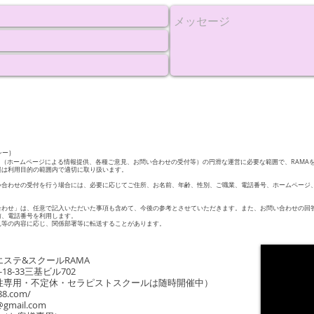
シー｝
ービス（ホームページによる情報提供、各種ご意見、お問い合わせの受付等）の円滑な運営に必要な範囲で、RAMA
報は利用目的の範囲内で適切に取り扱います。
い合わせの受付を行う場合には、必要に応じてご住所、お名前、年齢、性別、ご職業、電話番号、ホームページ
合わせ」は、任意で記入いただいた事項も含めて、今後の参考とさせていただきます。また、お問い合わせの回
前、電話番号を利用します。
見等の内容に応じ、関係部署等に転送することがあります。
ステ&スクールRAMA
8-33三基ビル702
女性専用・不定休・セラピストスクールは随時開催中）
88.com/
@gmail.com