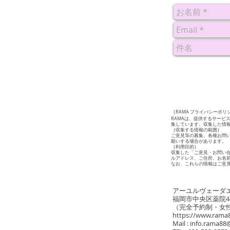
｛RAMA プライバシーポリ
​​RAMAは、提供するサ
集しています。収集した情
｛収集する情報の範囲｝
ご意見等の募集、各種お問
願いする場合があります。
｛利用目的｝
収集した「ご意見・お問い
ルアドレス、ご住所、お名
なお、これらの情報はご意
アーユルヴェーダエ
福岡市中央区薬院4-1
​​（完全予約制・
https://www.rama
Mail :
info.rama88