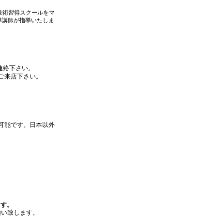
技術習得スクールをマ
導講師が指導いたしま
連絡下さい。
ご来店下さい。
カード決済可能です。日本以外
ます。
願い致します。