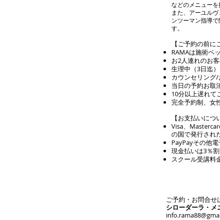
などのメニューを
また、アーユルヴ
ンツーマン指導で
す。
【ご予約の前に
RAMAは施術
お2人連れのお
生理中（3日迄
​カウンセリン
当日の予約お取
10分以上遅れて
​完全予約制、女
​【お支払いにつ
Visa、Master
の国で発行され
PayPayその
現金払いは3％
スクール受講料
ご予約・お問合せ
シローダーラ・メ
info.rama88@gmai