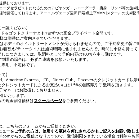
提供しております。
ェーダセラピストになるためのアビヤンガ・シローダーラ・痩身・リンパ等の施術
随時開催しております。アーユルヴェーダ医師 田端瞳主宰AMAJスクールの技術指
ご一読ください】
ベッド＆ゴッドクリーナとも1台ずつの完全プライベート空間です。
客様は順番にご案内させていただきます。
）はボディのオイルトリートメントが受けられませんので、ご予約変更の旨ご
グ/お着替え/ティータイムは施術時間に含まれませんので、時間に余裕を持って
消しにつきましては、取消料として予約内容の100％を申し受けます。
ご到着の場合は、必ずご連絡をお願いいたします。​
性専用、不定休です。
いて】
card、American Express、JCB、Diners Club、Discoverのクレジット
たクレジットカードによるお支払いには1.5%の国際取引手数料を頂きます。
他電子マネーはお取扱しておりません。
割引いたします。
金の現金割引価格は
スクールページ
をご参照ください。
は、こちらのフォームからご送信ください。
ニューをご予約の方は、使用する液体を何にされるかもご記入をお願い致し
l.com
からのご返信となりますので、受信制限をされている場合は解除をお