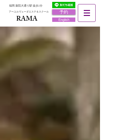
福岡 薬院大通り駅 徒歩2分
予約
アーユルヴェーダエステ＆スクール
RAMA
RAMA
English