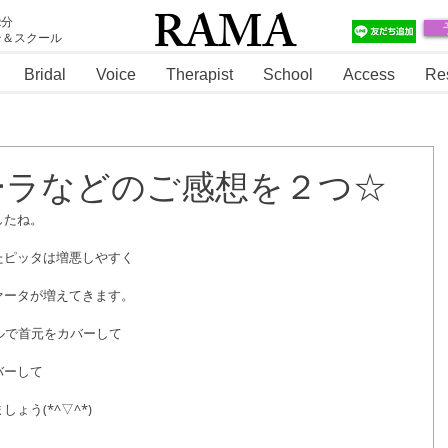
RAMA
2分
テ＆スクール
RAMA
Bridal
Voice
Therapist
School
Access
Re
ーラなどのご感想を２つ☆
したね。
たピッタは増悪しやすく
ァータが増えてきます。
ルで首元をカバーして
バーして
ょう(*^▽^*)