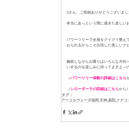
Sさん、ご投稿ありがとうございました!(
本当にあっという間に過ぎた楽しい
パワーツリーで全身をグイグイ整え
おられるからこそ出現した美しいクビレ
施術しながらお喋りはいろんな方向
いするのを楽しみに待ってますよ～(^
（
パワーツリー体験の詳細はこちら
（
シローダーラの詳細はこちら
から
タグ：
アーユルヴェーダ
福岡,天神,薬院,
クチコ