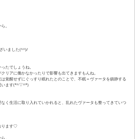
から。
ました(^^)/
かったでしょうね。
がクリアに働かなかったりで影響も出てきますもんね。
夜は覚醒せずにぐっすり眠れたとのことで、不眠＝ヴァータを鎮静する
ます(*^▽^*)
理なく生活に取り入れていかれると、乱れたヴァータも整ってきていつ
おります♡
から。