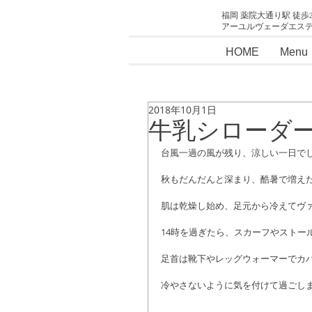
福岡 薬院大通り駅 徒歩
アーユルヴェーダエス
HOME
Menu
2018年10月1日
牛乳シローダ
台風一過の風が残り、涼しい一日で
秋もだんだんと深まり、酷暑で増え
肌は乾燥し始め、足元から冷えてヴ
14時を過ぎたら、スカーフやストー
足首は靴下やレッグウォーマーでカ
冷やさないように気を付けて過ごしまし