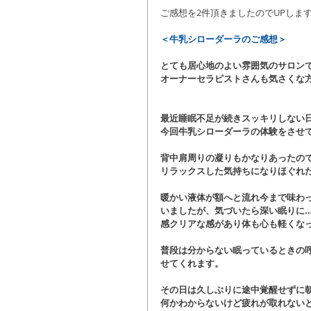
ご感想を2件頂きましたのでUPしま
＜牛乳シローダーラのご感想＞
とても居心地のよい雰囲気のサロン
オーナーセラピストさんも気さくな
最近睡眠不足が続きスッキリしない
今回牛乳シローダーラの体験をさせ
背中肩周りの凝りもかなりあったの
リラックスした気持ちになりほぐれ
暖かい液体が額へと流れ今まで味わ
いましたが、気づいたら深い眠りに…
感クリアな感があり体も心も軽くな
普段は分からない眠っているときの
せてくれます。
その日は久しぶりに途中覚醒せずに
何かわからないけど疲れが取れない