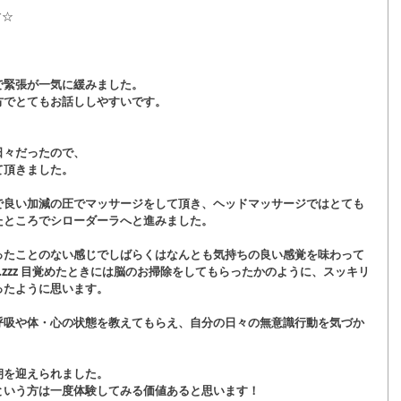
す☆
で緊張が一気に緩みました。
方でとてもお話ししやすいです。
日々だったので、
て頂きました。
で良い加減の圧でマッサージをして頂き、ヘッドマッサージではとても
たところでシローダーラへと進みました。
ったことのない感じでしばらくはなんとも気持ちの良い感覚を味わって
zzz 目覚めたときには脳のお掃除をしてもらったかのように、スッキリ
ったように思います。
呼吸や体・心の状態を教えてもらえ、自分の日々の無意識行動を気づか
朝を迎えられました。
という方は一度体験してみる価値あると思います！