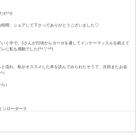
^^)!
お時間、シェアして下さってありがとうございました♡
ていく中で、Sさんが日頃からヨーガを通してインナーマッスルを鍛えて
に私も感動でした(*^▽^*)
へと流れ、私がオススメした本を読んでみられたそうで、次回またお会
^♪
から）
）
ミ
シローダーラ