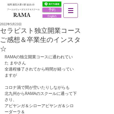
福岡 薬院大通り駅 徒歩2分
予約
アーユルヴェーダエステ＆スクール
RAMA
RAMA
English
2022年5月23日
セラピスト独立開業コース
ご感想＆卒業生のインスタ
☆
RAMAの独立開業コースに通われてい
た まやさん
全過程修了されてから時間が経ってい
ますが
コロナ渦で間が空いたりしながらも
北九州からRAMAのスクールに通って下
さり、
アビヤンガ＆シローアビヤンガ＆シロ
ーダーラ＆