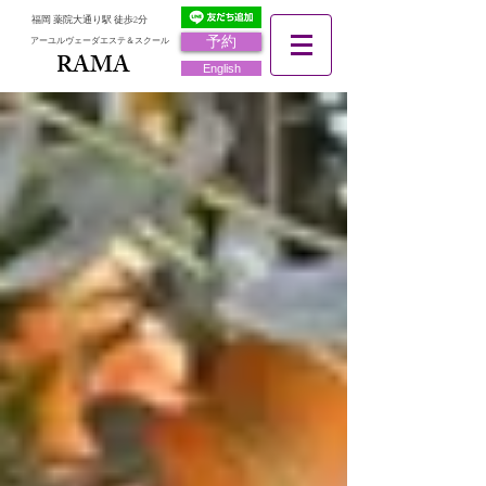
福岡 薬院大通り駅 徒歩2分
予約
アーユルヴェーダエステ＆スクール
RAMA
RAMA
English