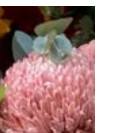
何かと激変だった2025年がもう少しで終わろうとしていま
す。 急激な物価上昇も備蓄していた在庫で乗り越えてきま
したが オイル、消耗品、ゴッドクリーナーのカートリッジ
も 全てが値上がりしてしまいました。 つきましては2026
年2月3日更新時から サロン＆スクールの料金を改定させて
頂く事にしました。 これからもアーユルヴェーダ施術や エ
ステティック施術提供のためのサロンおよび セラピスト育
成の為のRAMAスクールを継続していくため 何卒ご理解の
程どうぞよろしくお願い致します😌🙏 1月のスケジュール
をUPします✨ 1(木)～5(月) お休み 6(火) 通常営業
7(水) 15:00以降予約OK 8(木) 15:00以降予約OK 9(金)
通常営業 10(土) 通常営業 11(日) 15:30以降予約OK
12(月) 15:00以降予約OK 13(火) 通常営業 14(水) 15:00
以降予約OK 15(木) 通常営業 16(金) 通常営業 17(土) 通
常営業 18