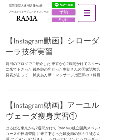
福岡 薬院大通り駅 徒歩2分
予約
アーユルヴェーダエステ＆スクール
RAMA
RAMA
English
【Instagram動画】シローダ
ーラ技術実習
前回のブログでご紹介した 東京から2週間かけてスクール
に来て下さった 鍼灸師の卵だった生徒さんの国家試験合格
発表があって、 鍼灸あん摩・マッサージ指圧師の３科目共
に 合格されたそうです🌈🌈🌈 おめでとうございます✨✨✨
...
【Instagram動画】アーユル
ヴェーダ痩身実習①
はるばる東京から2週間かけて RAMAの独立開業スペシャル
コースの技術習得 に来て下さった鍼灸師の卵の生徒さん✨
🌈 アビヤンガに始まり、 シローアビヤンガ シローダーラ