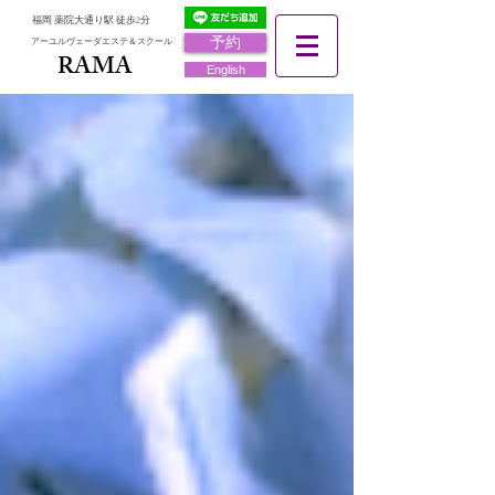
福岡 薬院大通り駅 徒歩2分
予約
アーユルヴェーダエステ＆スクール
RAMA
RAMA
English