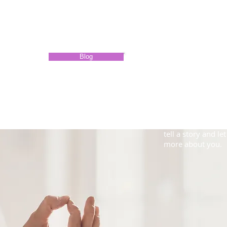
Blog
Recipes & Tips
I'm a paragraph. 
text and edit me. 
tell a story and le
more about you.