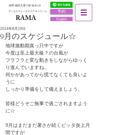
福岡 薬院大通り駅 徒歩2分
予約
アーユルヴェーダエステ＆スクール
RAMA
RAMA
English
2024年8月29日
9月のスケジュール☆
地球激動期真っ只中ですが
今度は至上最大級？の台風が
フラフラと変な動きをしながらゆっく
り進んでいますね。
何かがあってから慌てなくても良いよ
うに
しっかり準備をして備えましょう。
皆様どうぞご無事で過ごされますよう
に☆
9月はまだまだ暑さが続くピッタ炎上月
間ですが