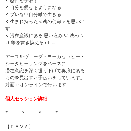
🔸恐れを手放す
🔸自分を愛せるようになる
🔸ブレない自分軸で生きる
🔸生まれ持った＜魂の使命＞を思い出
す
🔸潜在意識にある 思い込み や 決めつ
け 等を書き換える etc...
アーユルヴェーダ・ヨーガセラピー・
シータヒーリングをベースに
潜在意識を深く掘り下げて奥底にある
ものを見出すお手伝いをしています。
対面orオンラインで行います。
個人セッション詳細
*―――*―――*―――*
【ＲＡＭＡ】