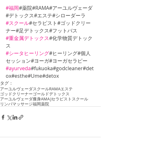
#福岡
#薬院#RAMA#アーユルヴェーダ
#デトックス#エステ#シローダーラ
#スクール
#セラピスト#ゴッドクリー
ナー#足デトックス#フットバス
#重金属デトックス
#化学物質デトック
ス
#シータヒーリング
#ヒーリング#個人
セッション#ヨーガ#ヨーガセラピー
#ayurveda
#fukuoka#godcleaner#det
ox#esthe#Ume#detox
タグ：
アーユルヴェーダ
スクール
RAMA
エステ
ゴッドクリーナーゴールド
デトックス
アーユルヴェーダ痩身
AMAJ
セラピストスクール
リンパマッサージ
福岡薬院