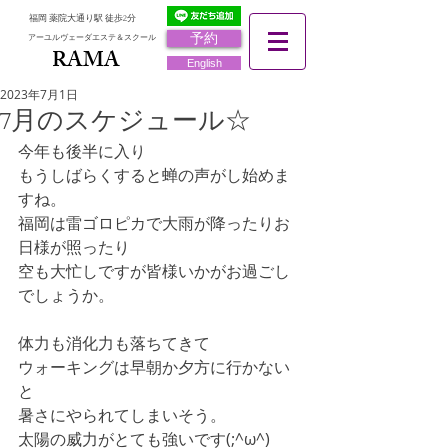
福岡 薬院大通り駅 徒歩2分
予約
アーユルヴェーダエステ＆スクール
RAMA
RAMA
English
2023年7月1日
7月のスケジュール☆
今年も後半に入り
もうしばらくすると蝉の声がし始めま
すね。
福岡は雷ゴロピカで大雨が降ったりお
日様が照ったり
空も大忙しですが皆様いかがお過ごし
でしょうか。
体力も消化力も落ちてきて
ウォーキングは早朝か夕方に行かない
と
暑さにやられてしまいそう。
太陽の威力がとても強いです(;^ω^)