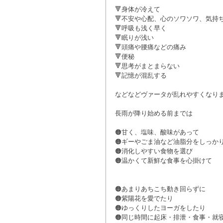
🔻身体が冷えて
🔻不安や心配、心のソワソワ、気持
🔻呼吸も浅く早く
🔻眠りが浅い
🔻頭痛や腰痛などの痛み
🔻便秘
🔻思考がまとまらない
🔻記憶が混乱する
などなどヴァータが乱れやすくなりま
長雨が降り始める前までは
🟠甘く、塩味、酸味があって
🟠ギーやごま油など油脂分をしっか
🟠消化しやすい食物を選び
🟠温かくて新鮮な食事を心掛けて
🟠あまりあちこち動き回らずに
🟠紫陽花を愛でたり
🟠ゆっくりしたヨーガをしたり
🟠同じ時間に起床・排泄・食事・就