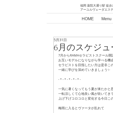
福岡 薬院大通り駅 徒歩
アーユルヴェーダエス
HOME
Menu
5月31日
6月のスケジュ
7月からRAMAセラピストスクール開
お互いモデルになりながら学べる機
セラピストを目指したい方は是非こ
一緒に学びを深めていきましょう✨
-＊-＊-＊-＊-＊-
一気に暑くなってもう夏が来たかと
一転涼しくて心地良い風が吹いてき
上げ下げコロコロと変化する今日この
梅雨に入るとヴァータが乱れて