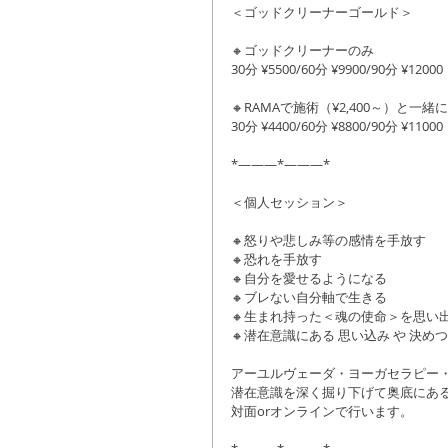
＜ゴッドクリーナーゴールド＞
🔸ゴッドクリーナーのみ
30分 ¥5500/60分 ¥9900/90分 ¥12000
🔸RAMAで施術（¥2,400～）と一
30分 ¥4400/60分 ¥8800/90分 ¥11000
*―――*―――*
＜個人セッション＞
🔸怒りや悲しみ等の感情を手放す
🔸恐れを手放す
🔸自分を愛せるようになる
🔸ブレない自分軸で生きる
🔸生まれ持った＜魂の使命＞を思い
🔸潜在意識にある 思い込み や 決めつけ 
アーユルヴェーダ・ヨーガセラピー
潜在意識を深く掘り下げて奥底にあ
対面orオンラインで行います。