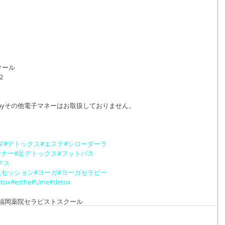
クール
2
Payその他電子マネーはお取扱しておりません。
ーダ#デトックス#エステ#シローダーラ
ーナー#足デトックス#フットバス
クス
人セッション#ヨーガ#ヨーガセラピー
etox#esthe#Ume#detox
福岡
薬院
セラピストスクール