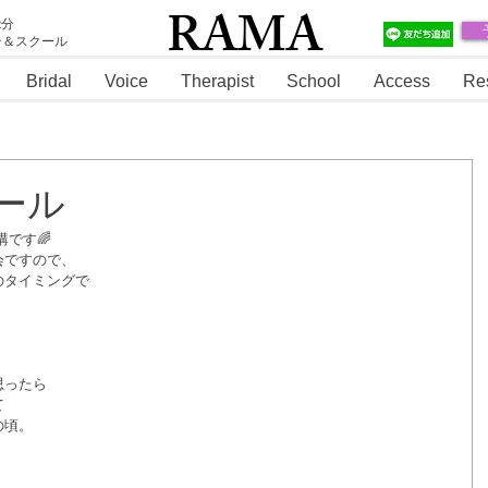
RAMA
2分
テ＆スクール
RAMA
Bridal
Voice
Therapist
School
Access
Re
ール
講です🌈
会ですので、
のタイミングで
思ったら
て
頃。 