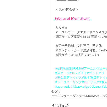
*―――*―――*
＜予約･問合せ＞
info.rama88@gmail.com
ＲＡＭＡ
アーユルヴェーダエステサロン＆ス
福岡市中央区薬院4-18-33 三基ビル70
※完全予約制、女性専用、不定休
※クレジットカード決済可能。Pay
※現金払いは3％割引いたします
#福岡
#薬院#RAMA#アーユルヴェ
#スクール
#セラピスト#ゴッドクリ
#重金属デトックス
#化学物質デトッ
#シータヒーリング
#ヒーリング#個
#ayurveda
#fukuoka#godcleaner#d
タグ：
アーユルヴェーダ
スクール
RAMA
エステ