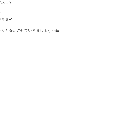
クスして
て
ませ💕
りと安定させていきましょう～🗻