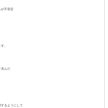
ちが不安定
す。 
り含んだ
寝するようにして