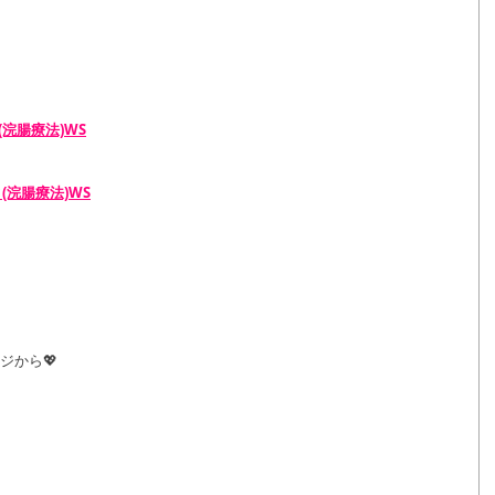
(浣腸療法)WS
(浣腸療法)WS
ジから💖