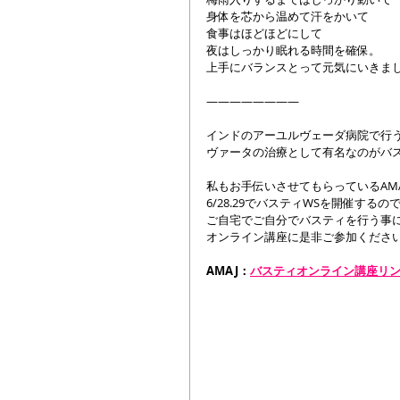
身体を芯から温めて汗をかいて
食事はほどほどにして
夜はしっかり眠れる時間を確保。
上手にバランスとって元気にいきまし
――――――――
インドのアーユルヴェーダ病院で行
ヴァータの治療として有名なのがバ
私もお手伝いさせてもらっているAM
6/28.29でバスティWSを開催するの
ご自宅でご自分でバスティを行う事
オンライン講座に是非ご参加くださ
AMAJ：
バスティオンライン講座リ