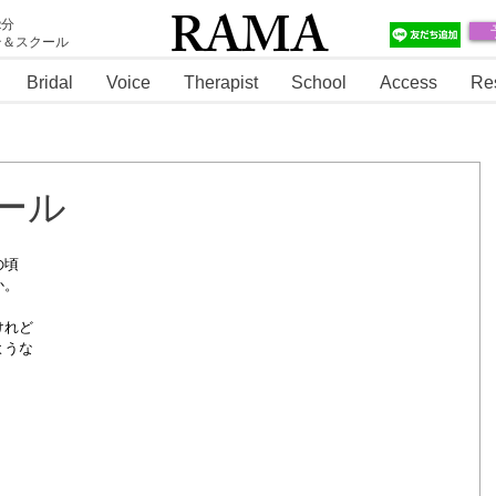
RAMA
2分
テ＆スクール
RAMA
Bridal
Voice
Therapist
School
Access
Re
ール
の頃
か。
けれど
ような
く