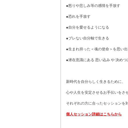
●怒りや悲しみ等の感情を手放す
●恐れを手放す
●自分を愛せるようになる
●ブレない自分軸で生きる
●生まれ持った＜魂の使命＞を思い出
●潜在意識にある 思い込み や 決めつけ 等
新時代を自分らしく生きるために、
心や人生を安定させるお手伝いをさ
それぞれの方に合ったセッションを対
個人セッション詳細はこちらから