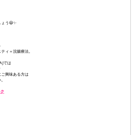
ょう😃✨
う
スティ＝浣腸療法。
AJでは
で
にご興味ある方は
い。
ンク