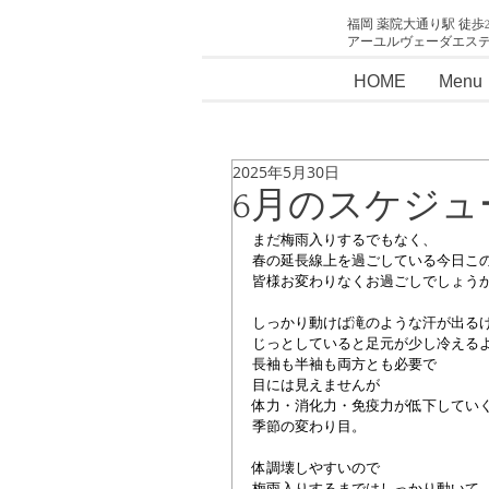
福岡 薬院大通り駅 徒歩
アーユルヴェーダエス
HOME
Menu
2025年5月30日
6月のスケジュ
まだ梅雨入りするでもなく、
春の延長線上を過ごしている今日こ
皆様お変わりなくお過ごしでしょう
しっかり動けば滝のような汗が出る
じっとしていると足元が少し冷える
長袖も半袖も両方とも必要で
目には見えませんが
体力・消化力・免疫力が低下してい
季節の変わり目。
体調壊しやすいので
梅雨入りするまではしっかり動いて