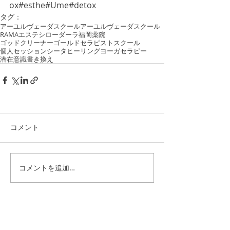
ox#esthe#Ume#detox
タグ：
アーユルヴェーダ
スクール
アーユルヴェーダスクール
RAMA
エステ
シローダーラ
福岡
薬院
ゴッドクリーナーゴールド
セラピストスクール
個人セッション
シータヒーリング
ヨーガセラピー
潜在意識書き換え
コメント
コメントを追加…