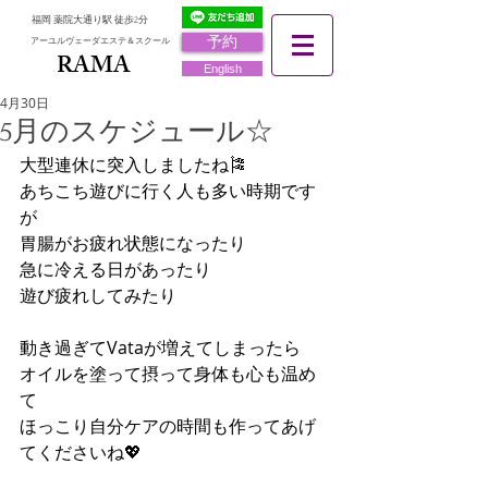
福岡 薬院大通り駅 徒歩2分
予約
アーユルヴェーダエステ＆スクール
RAMA
RAMA
English
4月30日
5月のスケジュール☆
大型連休に突入しましたね🎏
あちこち遊びに行く人も多い時期です
が
胃腸がお疲れ状態になったり
急に冷える日があったり
遊び疲れしてみたり
動き過ぎてVataが増えてしまったら
オイルを塗って摂って身体も心も温め
て
ほっこり自分ケアの時間も作ってあげ
てくださいね💖