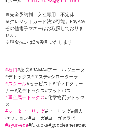
●メール　
info.rama88@gmail.com
※完全予約制、女性専用、不定休
※クレジットカード決済可能。PayPay
その他電子マネーはお取扱しておりま
せん。
※現金払いは3％割引いたします
#福岡
#薬院#RAMA#アーユルヴェーダ
#デトックス#エステ#シローダーラ
#スクール
#セラピスト#ゴッドクリー
ナー#足デトックス#フットバス
#重金属デトックス
#化学物質デトック
ス
#シータヒーリング
#ヒーリング#個人
セッション#ヨーガ#ヨーガセラピー
#ayurveda
#fukuoka#godcleaner#det