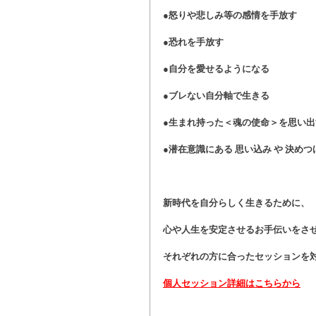
●怒りや悲しみ等の感情を手放す
●恐れを手放す
●自分を愛せるようになる
●ブレない自分軸で生きる
●生まれ持った＜魂の使命＞を思い出
●潜在意識にある 思い込み や 決めつけ 
新時代を自分らしく生きるために、
心や人生を安定させるお手伝いをさ
それぞれの方に合ったセッションを対
個人セッション詳細はこちらから