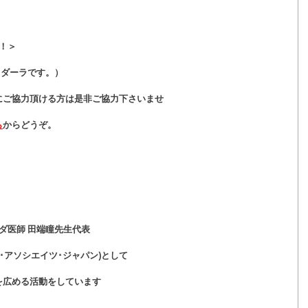
！＞
ラ･ダーラです。）
にご協力頂ける方は是非ご協力下さいませ
ら
からどうぞ。
ダ医師 田端瞳先生代表
ル･アソシエイツ･ジャパン)として
を広める活動をしています