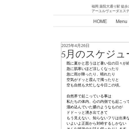
福岡 薬院大通り駅 徒歩
アーユルヴェーダエス
HOME
Menu
2025年4月26日
5月のスケジュ
既に夏かと思うほど暑い位の日々が
急に肌寒いほど涼しくなったり
急に雨が降ったり、晴れたり
空気がドッと霞んで濁ったりと
空も自然も大忙しな今日この頃。
自然界で起こっている事は
私たちの体内、心の内側でも起こっ
溜め込んでいた膿のようなものが
ドド～ッと湧き出てきて
もう見えない、知らないフリは出来
いよいよ正面から対峙するしかない
そんな状況のお話も伺ったりします