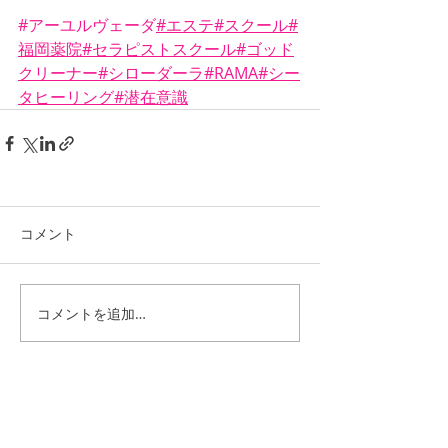
#アーユルヴェーダ
#エステ
#スクール
#
福岡薬院
#セラピストスクール
#ゴッド
クリーナー
#シローダーラ
#RAMA
#シー
タヒーリング
#潜在意識
コメント
コメントを追加…