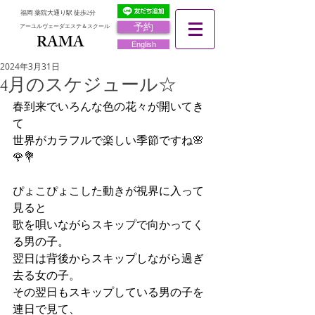
福岡 薬院大通り駅 徒歩2分
予約
アーユルヴェーダエステ＆スクール
RAMA
RAMA
English
2024年3月31日
4月のスケジュール☆
春到来でいろんな色の花々が開いてき
て
世界がカラフルで楽しい季節ですね🌸
🌹💐
ぴょこぴょこした動きが視界に入って
見ると
歌を唄いながらスキップで向かってく
る男の子。
翌日は背後からスキップしながら過ぎ
去る女の子。
その翌日もスキップしている男の子を
連日で見て、