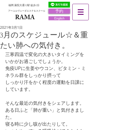
福岡 薬院大通り駅 徒歩2分
予約
アーユルヴェーダエステ＆スクール
RAMA
RAMA
English
2021年3月1日
3月のスケジュール☆＆重
たい肺への気付き。
三寒四温で変化の大きいタイミングを
いかがお過ごしでしょうか。
免疫UPに生姜やウコン、ビタミン・ミ
ネラル群をしっかり摂って
しっかり汗をかく程度の運動を日課に
しています。
そんな最近の気付きをシェアします。
ある日ふと「肺が重い」と気付きまし
た。
寝る時に少し咳が出たりして。