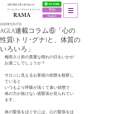
福岡 薬院大通り駅 徒歩2分
予約
アーユルヴェーダエステ＆スクール
RAMA
RAMA
English
2020年5月27日
AGLA連載コラム⑥「心の
性質(トリ･グナ)と、体質の
いろいろ」
梅雨入り前の貴重な晴れの日をいかが
お過ごしでしょうか？
サロンに見えるお客様の状態を観察し
ていると
いつもより呼吸が浅くて速い状態で
体の力が抜けない過緊張が見られてい
ます。
体の緊張をほぐすには、心の緊張をほ