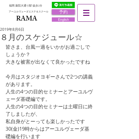
福岡 薬院大通り駅 徒歩2分
予約
アーユルヴェーダエステ＆スクール
RAMA
RAMA
English
2019年8月6日
８月のスケジュール☆
皆さま、台風一過をいかがお過ごしで
しょうか？
大きな被害が出なくて良かったですね
今月はスタジオヨギーさんで2つの講義
があります。
人生の4つの目的セミナーとアーユルヴ
ェーダ基礎編です。
人生の4つの目的セミナーは土曜日に終
了しましたが、
私自身がとーっても楽しかったです
30(金)19時からはアーユルヴェーダ基
礎編を行います