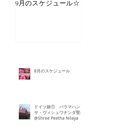
9月のスケジュール☆
8月のスケジュー
スタッフが増え
☆
8月のスケジュール
ドイツ旅① パラマハン
サ・ヴィシュワナンダ聖者
@Shree Peetha Nilaya