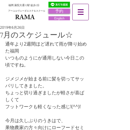
福岡 薬院大通り駅 徒歩2分
予約
アーユルヴェーダエステ＆スクール
RAMA
RAMA
English
2019年6月26日
7月のスケジュール☆
通年より2週間ほど遅れて雨が降り始め
た福岡
いつものようにが通用しない今日この
頃ですね。
ジメジメが始まる前に髪を切ってサッ
パリしてきました。
ちょっと切り過ぎましたが軽さが喜ば
しくて
フットワークも軽くなった感じ!(^^)!
今月は久しぶりのうきはで、
果物農家の方々向けにローフードセミ