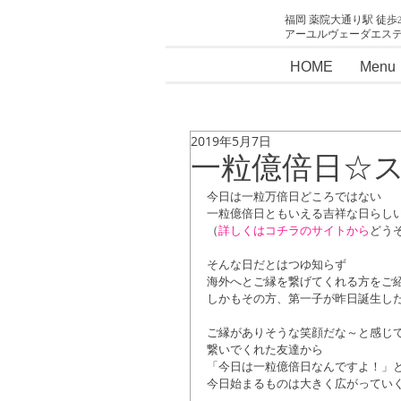
福岡 薬院大通り駅 徒歩
アーユルヴェーダエス
HOME
Menu
2019年5月7日
一粒億倍日☆
今日は一粒万倍日どころではない
一粒億倍日ともいえる吉祥な日らし
（
詳しくはコチラのサイトから
どう
そんな日だとはつゆ知らず
海外へとご縁を繋げてくれる方をご
しかもその方、第一子が昨日誕生し
ご縁がありそうな笑顔だな～と感じ
繋いでくれた友達から
「今日は一粒億倍日なんですよ！」
今日始まるものは大きく広がってい