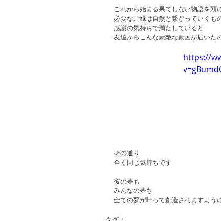
これから始まる果てしない物語を頭
必要なご縁は自然と繋がっていくも
感謝の気持ちで満たしていると
友達からこんな素敵な動画が届いた
https://w
v=gBum
その通り
全く同じ気持ちです
彼の夢も
みんなの夢も
全ての夢が叶って創造されますように!!
タグ：