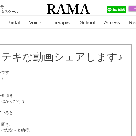
RAMA
2分
テ＆スクール
RAMA
Bridal
Voice
Therapist
School
Access
Re
ステキな動画シェアします♪
いです
ぞ）
紹介頂き
たばかりだそう
ていると、
と聞き、
くのだな～と納得。