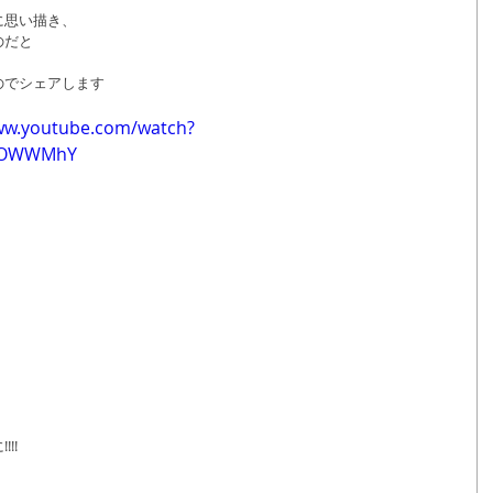
に思い描き、
のだと
のでシェアします
ww.youtube.com/watch?
dOWWMhY
!!