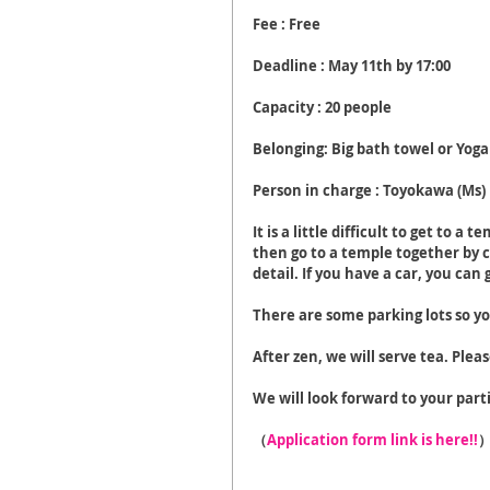
Fee : Free
Deadline : May 11th by 17:00
Capacity : 20 people
Belonging: Big bath towel or Yoga
Person in charge : Toyokawa (Ms)
It is a little difficult to get to a
then go to a temple together by 
detail. If you have a car, you can 
There are some parking lots so y
After zen, we will serve tea. Pleas
We will look forward to your part
（
Application form link is here!!