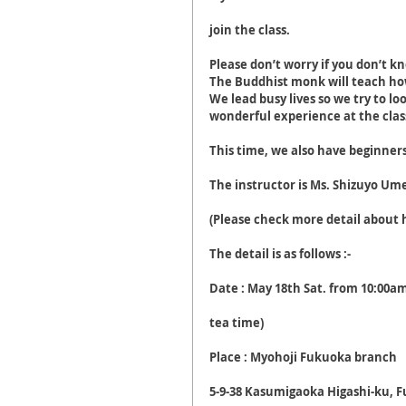
join the class.
Please don’t worry if you don’t k
The Buddhist monk will teach how 
We lead busy lives so we try to l
wonderful experience at the clas
This time, we also have beginners
The instructor is Ms. Shizuyo Um
(Please check more detail about h
The detail is as follows :-
Date : May 18th Sat. from 10:00am
tea time)
Place : Myohoji Fukuoka branch
5-9-38 Kasumigaoka Higashi-ku, F