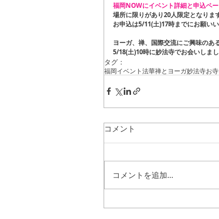
福岡NOWにイベント詳細と申込ペー
場所に限りがあり20人限定となりま
お申込は5/11(土)17時までにお願い
ヨーガ、禅、国際交流にご興味のあ
5/18(土)10時に妙法寺でお会いしましょ
タグ：
福岡イベント
法華禅とヨーガ
妙法寺
お寺
コメント
コメントを追加…