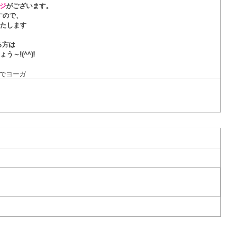
ジ
がございます。
すので、
いたします
る方は
う～!(^^)!
でヨーガ