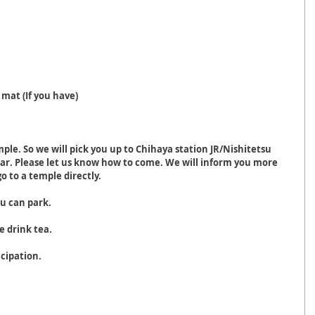
 mat (If you have)
 temple. So we will pick you up to Chihaya station JR/Nishitetsu 
car. Please let us know how to come. We will inform you more 
go to a temple directly.
ou can park.
e drink tea.
icipation.
）