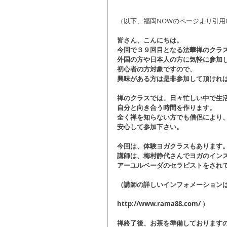
（以下、福岡NOWのページより引用
皆さん、こんにちは。
今回で３９回目となる法華禅のクラ
外国の方や日本人の方に気軽に参加
初心者の方対象ですので、
興味がある方は是非参加して頂けれ
禅のクラスでは、日々忙しい中で生
自分と向き合う時間を作ります。
全く禅を知らない方でも僧侶により
安心して参加下さい。
今回は、体験ヨガクラスもあります
講師は、梅村静代さんでヨガのイン
アーユルベーダのセラピストをされ
（講師の詳しいインフォメーションは
http://www.rama88.com/ ）
禅終了後、お茶を準備しております