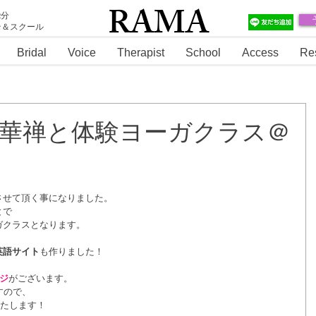
RAMA
2分
テ＆スクール
RAMA
Bridal
Voice
Therapist
School
Access
Re
0時～法華禅と体験ヨーガクラス＠
させて頂く事になりました。
とで
ガクラスとなります。
英語サイト
も作りました！
ジ
がございます。
すので、
いたします！