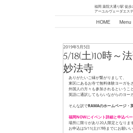
福岡 薬院大通り駅 徒歩
アーユルヴェーダエス
HOME
Menu
2019年5月5日
5/18(土)1
妙法寺
ありがたいご縁が繋がりまして、
東区にあるお寺で無料体験ヨーガを
外国人の方々も参加されるというこ
英語に通訳してもらいながらのヨー
そんな訳で
RAMAのホームページ・
福岡NOWにイベント詳細と申込ペー
場所に限りがあり20人限定となりま
お申込は5/11(土)17時までにお願い