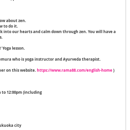
now about zen. 
to do it. 
ook into our hearts and calm down through zen. You will have a 
s.
’ Yoga lesson.
emura who is yoga instructor and Ayurveda therapist.
er on this website. 
https://www.rama88.com/english-home
 )
 to 12:00pm (including
ukuoka city