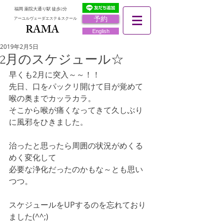
福岡 薬院大通り駅 徒歩2分
予約
アーユルヴェーダエステ＆スクール
RAMA
RAMA
English
2019年2月5日
2月のスケジュール☆
早くも2月に突入～～！！
先日、口をパックリ開けて目が覚めて
喉の奥までカッラカラ。
そこから喉が痛くなってきて久しぶり
に風邪をひきました。
治ったと思ったら周囲の状況がめくる
めく変化して
必要な浄化だったのかもな～とも思い
つつ。
スケジュールをUPするのを忘れており
ました(^^;)