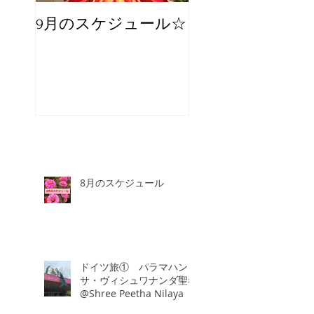
9月のスケジュール☆
8月のスケジュー
スタッフが増え
☆
8月のスケジュール
ドイツ旅① パラマハン
サ・ヴィシュワナンダ聖者
@Shree Peetha Nilaya