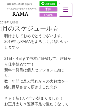
福岡 薬院大通り駅 徒歩2分
予約
アーユルヴェーダエステ＆スクール
RAMA
RAMA
English
2019年1月6日
1月のスケジュール☆
明けましておめでとうございます。
2019年もRAMAをよろしくお願いいた
します♡
31日～4日まで熊本に帰省して、昨日か
ら仕事始めです！
新年一発目は個人セッションに始ま
り、
数十年間に及ぶ恐れからの大解放を一
緒に目撃させて頂きました☆彡
さぁ！新しい1年が始まりました！
お正月太り＆運動不足で重たくなって