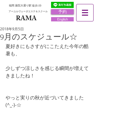
福岡 薬院大通り駅 徒歩2分
予約
アーユルヴェーダエステ＆スクール
RAMA
RAMA
English
2018年9月5日
9月のスケジュール☆
夏好きにもさすがにこたえた今年の酷
暑も、
少しずつ涼しさを感じる瞬間が増えて
きましたね！
やっと実りの秋が近づいてきました
(^_-)-☆