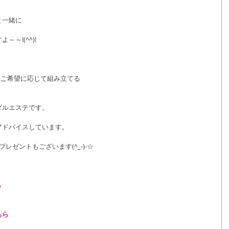
と一緒に
～!(^^)!
やご希望に応じて組み立てる
ダルエステです。
アドバイスしています。
レゼントもございます(^_-)-☆
ら
ちら