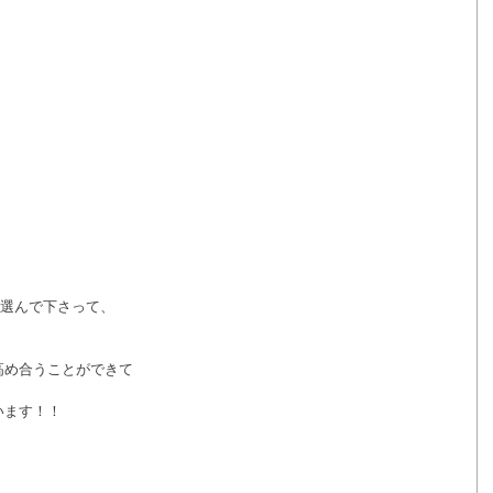
を選んで下さって、
高め合うことができて
います！！