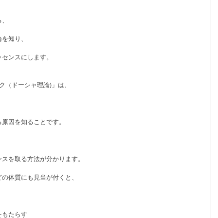
、
る、
論を知り、
ッセンスにします。
ク（ドーシャ理論)」は、
る原因を知ることです。
ンスを取る方法が分かります。
どの体質にも見当が付くと、
をもたらす