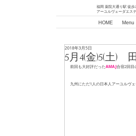
福岡 薬院大通り駅 徒歩
アーユルヴェーダエス
HOME
Menu
2018年3月5日
5月4(金)5(
前回も大好評だった
AMAJ
合宿2回目
九州にただ1人の日本人アーユルヴェ