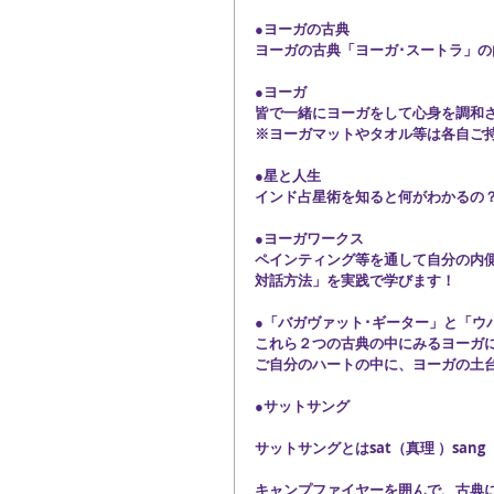
●ヨーガの古典
ヨーガの古典「ヨーガ･スートラ」
●ヨーガ
皆で一緒にヨーガをして心身を調和
※ヨーガマットやタオル等は各自ご
●星と人生
インド占星術を知ると何がわかるの
●ヨーガワークス
ペインティング等を通して自分の内
対話方法」を実践で学びます！
●「バガヴァット･ギーター」と「ウ
これら２つの古典の中にみるヨーガ
ご自分のハートの中に、ヨーガの土
●サットサング
サットサングとはsat（真理 ）sa
キャンプファイヤーを囲んで、古典