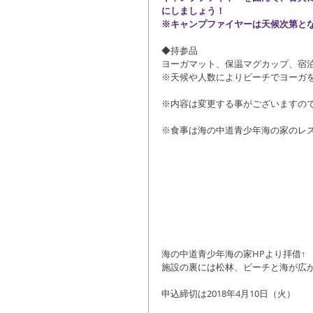
にしましょう！
※キャンプファイヤーは天候次第と
◆持参品
ヨーガマット、保温マグカップ、宿
※天候や人数によりビーチでヨーガ
※内容は変更する事がございますの
※食事は海の中道青少年海の家のレ
海の中道青少年海の家HPより拝借↑
施設の裏には松林、ビーチと海が広
申込締切は2018年4月10日（火）