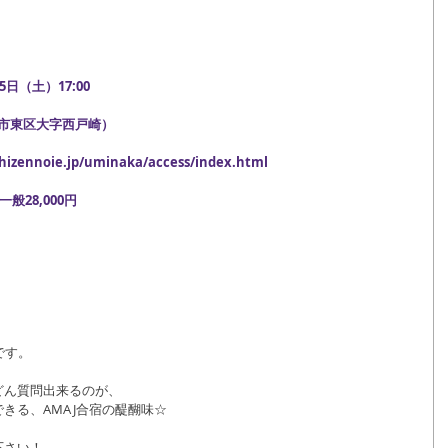
。
 5日（土）17:00
岡市東区大字西戸崎）
zennoie.jp/uminaka/access/index.html
般28,000円
です。
どん質問出来るのが、
きる、AMAJ合宿の醍醐味☆
下さい！