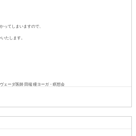
かかってしまいますので、
いいたします。
ヴェーダ医師 田端 瞳
ヨーガ・瞑想会