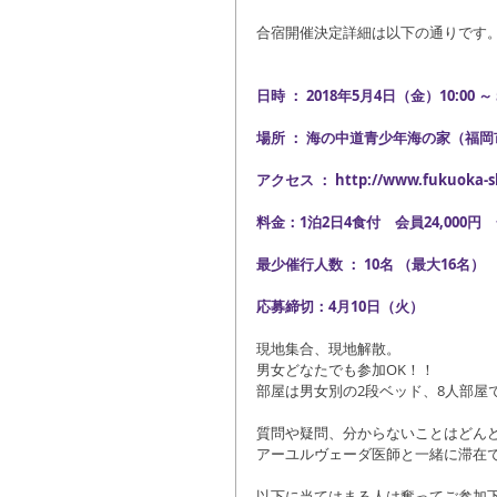
合宿開催決定詳細は以下の通りです
日時 ： 2018年5月4日（金）10:00 ～
場所 ： 海の中道青少年海の家（福
アクセス ： http://www.fukuoka-shi
料金：1泊2日4食付　会員24,000円　一
最少催行人数 ： 10名 （最大16名）
応募締切：4月10日（火）
現地集合、現地解散。
男女どなたでも参加OK！！
部屋は男女別の2段ベッド、8人部屋
質問や疑問、分からないことはどん
アーユルヴェーダ医師と一緒に滞在で
以下に当てはまる人は奮ってご参加