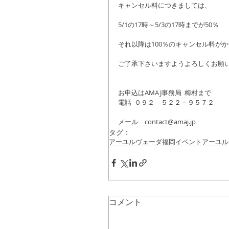
キャンセル料につきましては、
5/1の17時～5/3の17時までが50％
それ以降は100％のキャンセル料が
ご了承下さいますようよろしくお願
お申込はAMAJ事務局  梅村まで
電話  ０９２—５２２－９５７２
メール　contact@amaj.jp
タグ：
アーユルヴェーダ
福岡イベント
アーユル
コメント