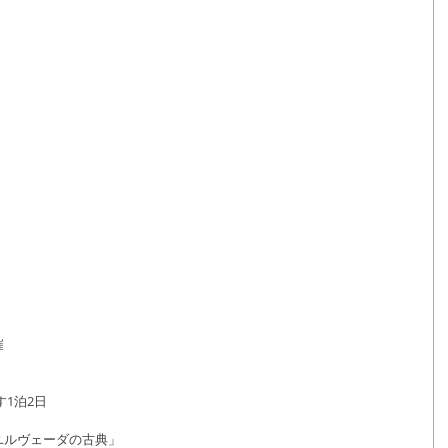
催
1泊2日
ユルヴェーダの古典」