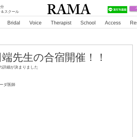
RAMA
2分
テ＆スクール
RAMA
Bridal
Voice
Therapist
School
Access
Re
土) 田端先生の合宿開催！！
の詳細が決まりました
ーダ医師