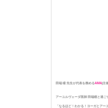
田端 瞳 先生が代表を務める
AMA
J主
アーユルヴェーダ医師 田端瞳と過ごす
「なるほど！わかる！ヨーガとアー