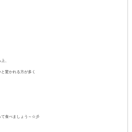
る上、
いと驚かれる方が多く
って食べましょう～☆彡