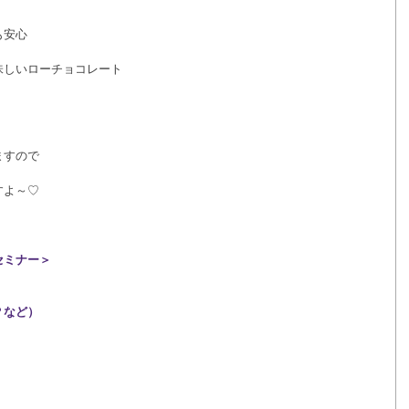
も安心
味しいローチョコレート
ますので
すよ～♡
セミナー＞
？など）