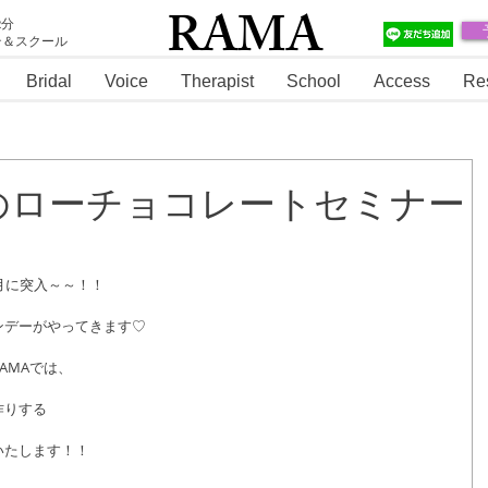
RAMA
2分
テ＆スクール
RAMA
Bridal
Voice
Therapist
School
Access
Re
のローチョコレートセミナー
月に突入～～！！
ンデーがやってきます♡
AMAでは、
作りする
いたします！！