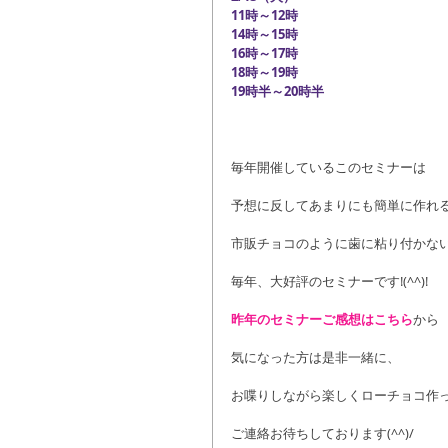
11時～12時
14時～15時
16時～17時
18時～19時
19時半～20時半
毎年開催しているこのセミナーは
予想に反してあまりにも簡単に作れ
市販チョコのように歯に粘り付かな
毎年、大好評のセミナーです!(^^)!
昨年のセミナーご感想はこちら
から
気になった方は是非一緒に、
お喋りしながら楽しくローチョコ作
ご連絡お待ちしております(^^)/