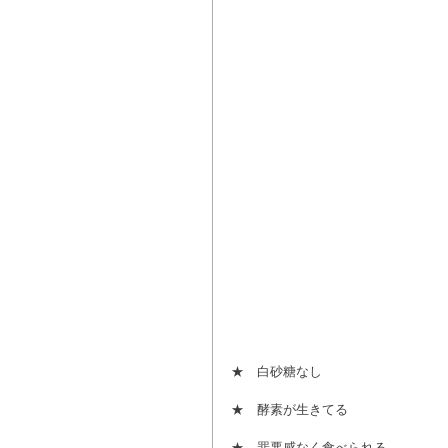
★　白砂糖なし
★　酵素が生きてる
★　罪悪感なく食べられる