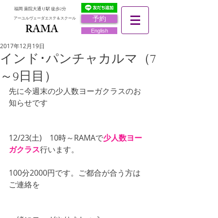
福岡 薬院大通り駅 徒歩2分
予約
アーユルヴェーダエステ＆スクール
RAMA
RAMA
English
2017年12月19日
インド･パンチャカルマ（7
～9日目）
先に今週末の少人数ヨーガクラスのお
知らせです
12/23(土)　10時～RAMAで
少人数ヨー
ガクラス
行います。
100分2000円です。ご都合が合う方は
ご連絡を