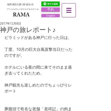
福岡 薬院大通り駅 徒歩2分
予約
アーユルヴェーダエステ＆スクール
RAMA
RAMA
English
2017年12月8日
神戸の旅レポート♪
ピラミッドがある神戸に行った日は、
丁度、10月の巨大台風直撃当日だった
のですが、
ホテルにいる夜の間に来てそのまま過
ぎ去ってくれたため、
神戸観光も楽しめたのでちょっぴりレ
ポート
豚饅頭で有名な老舗「老祥記」の肉ま