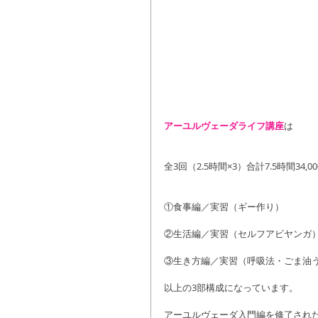
アーユルヴェーダライフ講座
は
全3回（2.5時間×3）合計7.5時間34
①食事編／実習（ギー作り）
②生活編／実習（セルフアビヤンガ
③生き方編／実習（呼吸法・ごま油う
以上の3部構成になっています。
アーユルヴェーダ入門編を修了され