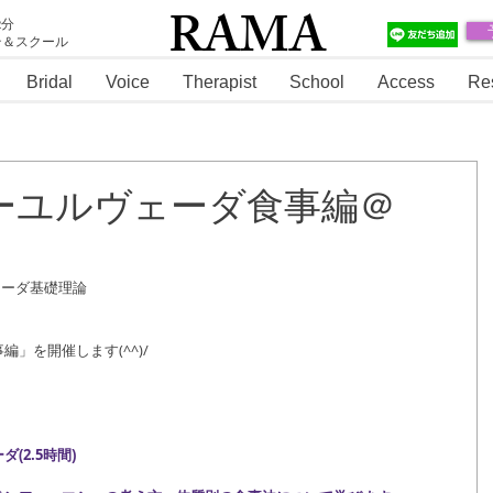
RAMA
2分
テ＆スクール
RAMA
Bridal
Voice
Therapist
School
Access
Re
時～アーユルヴェーダ食事編＠
ェーダ基礎理論
」を開催します(^^)/
(2.5時間)