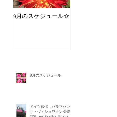
9月のスケジュール☆
8月のスケジュー
スタッフが増え
☆
8月のスケジュール
ドイツ旅① パラマハン
サ・ヴィシュワナンダ聖者
@Shree Peetha Nilaya