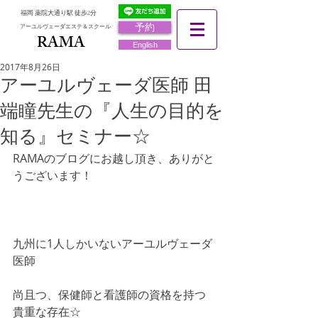
福岡 薬院大通り駅 徒歩2分
予約
アーユルヴェーダエステ＆スクール
RAMA
RAMA
English
2017年8月26日
アーユルヴェーダ医師 田
端瞳先生の『人生の目的を
知る』セミナー☆
RAMAのブログにお越し頂き、ありがと
うございます！
九州に1人しかいないアーユルヴェーダ
医師
尚且つ、保健師と看護師の資格を持つ
貴重な存在☆