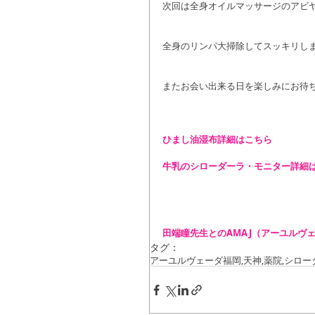
次回は全身オイルマッサージのアビ
全身のリンパ大掃除してスッキリし
またお会い出来る日を楽しみにお待ちし
ひまし油湿布詳細はこちら
牛乳のシローダーラ・モニター詳細
田端瞳先生とのAMAJ（アーユルヴ
タグ：
アーユルヴェーダ
福岡,天神,薬院,
シロー