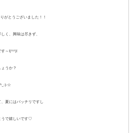
ありがとうございました！！
詳しく、興味は尽きず、
!(^^)!
しょうか？
-)-☆
て、夏にはバッチリですし
ようで嬉しいです♡