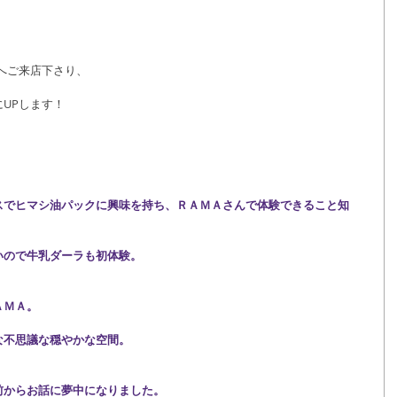
Aへご来店下さり、
UPします！
スでヒマシ油パックに興味を持ち、ＲＡＭＡさんで体験できること知
いので牛乳ダーラも初体験。
ＡＭＡ。
な不思議な穏やかな空間。
前からお話に夢中になりました。