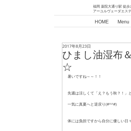
福岡 薬院大通り駅 徒歩
アーユルヴェーダエス
HOME
Menu
2017年8月23日
ひまし油湿布
☆
暑いですね～～！！
先週は涼しくて「え？もう秋？！」
一気に真夏へと逆戻り(#^^#)
体には負担ですから自分に優しい日