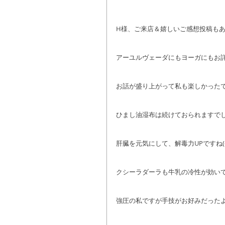
H様、ご来店＆嬉しいご感想投稿も
アーユルヴェーダにもヨーガにもお
お話が盛り上がって私も楽しかったです～
ひまし油湿布は続けておられますで
肝臓を元気にして、解毒力UPですね(^_
クシーラダーラも牛乳の冷性が効い
強圧の私ですが手技がお好みだった