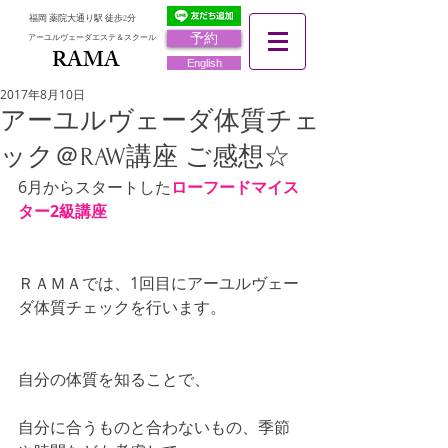
福岡 薬院大通り駅 徒歩2分
予約
アーユルヴェーダエステ＆スクール
RAMA
RAMA
English
2017年8月10日
アーユルヴェーダ体質チェ
ック＠RAW講座 ご感想☆
6月からスタートした
ローフードマイス
ター2級講座
ＲＡＭＡでは、1回目にアーユルヴェー
ダ体質チェックを行います。
自分の体質を知ることで、
自分に合うものと合わないもの、季節