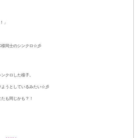
、
！！」
客様同士のシンクロ☆彡
、
シンクロした様子。
けようとしているみたい☆彡
なたも同じかも？！
！