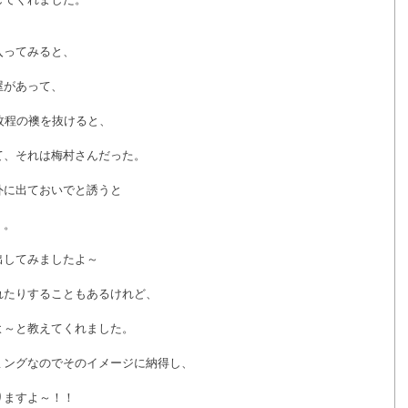
入ってみると、
屋があって、
枚程の襖を抜けると、
て、それは梅村さんだった。
外に出ておいでと誘うと
。。
出してみましたよ～
れたりすることもあるけれど、
よ～と教えてくれました。
ミングなのでそのイメージに納得し、
りますよ～！！