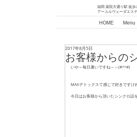
福岡 薬院大通り駅 徒歩
アーユルヴェーダエス
HOME
Menu
2017年8月5日
お客様からの
いや～毎日暑いですね～～(#^^#)
MAXデトックスて感じで好きですけ
今日はお客様から頂いたシンクロ話