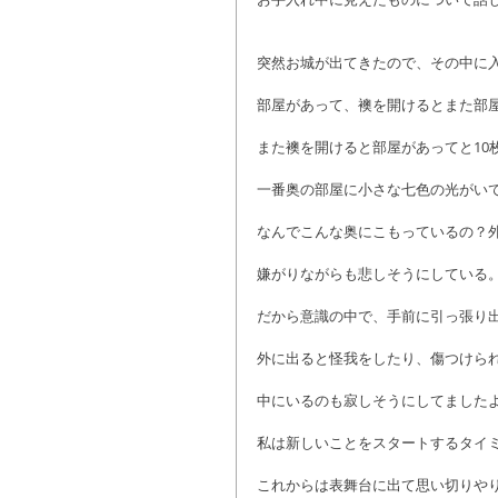
突然お城が出てきたので、その中に
部屋があって、襖を開けるとまた部
また襖を開けると部屋があってと10
一番奥の部屋に小さな七色の光がい
なんでこんな奥にこもっているの？
嫌がりながらも悲しそうにしている
だから意識の中で、手前に引っ張り
外に出ると怪我をしたり、傷つけら
中にいるのも寂しそうにしてました
私は新しいことをスタートするタイ
これからは表舞台に出て思い切りや