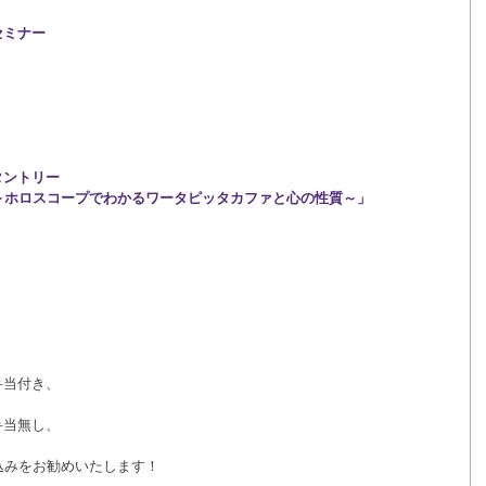
ンセミナー
」
・タントリー
～ホロスコープでわかるワータピッタカファと心の性質～」
お弁当付き、
お弁当無し、
込みをお勧めいたします！