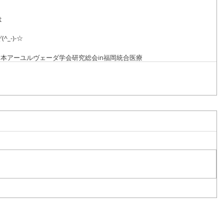
は
^_-)-☆
年日本アーユルヴェーダ学会研究総会in福岡
統合医療