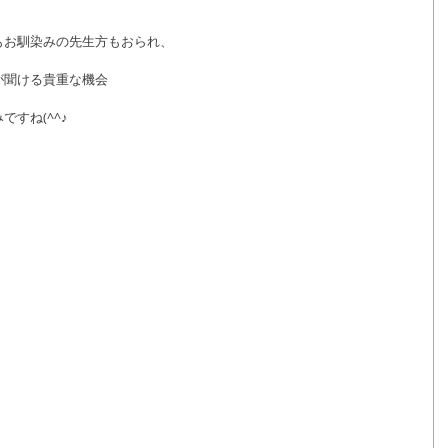
もお馴染みの先生方もおられ、
が聞ける貴重な機会
すね(^^♪