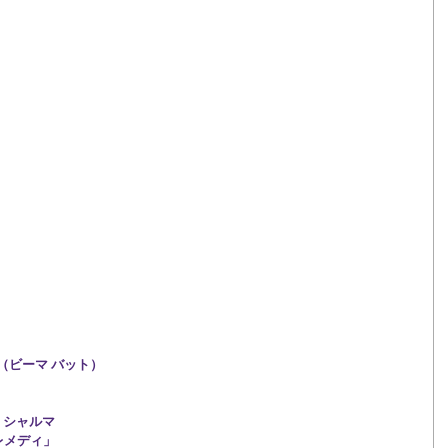
hat（ビーマ バット）
エ・シャルマ
レメディ」