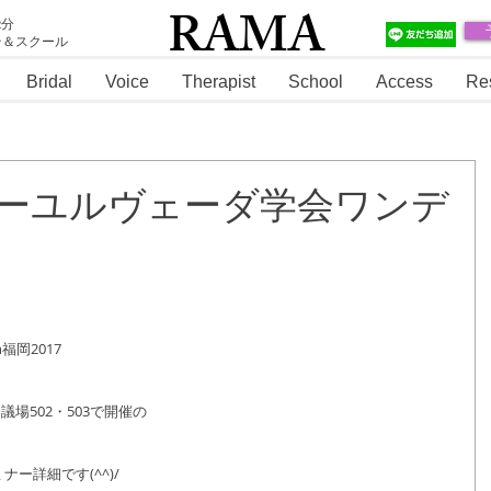
RAMA
2分
テ＆スクール
RAMA
Bridal
Voice
Therapist
School
Access
Re
本アーユルヴェーダ学会ワンデ
岡2017
際会議場502・503で開催の
ー詳細です(^^)/