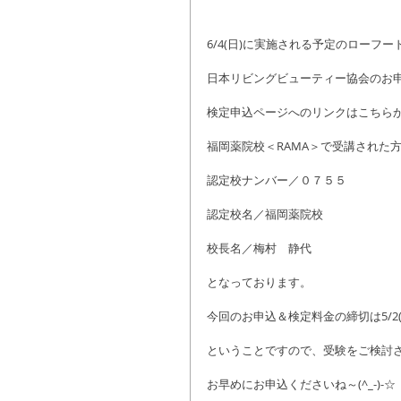
6/4(日)に実施される予定のローフ
日本リビングビューティー協会のお申込
検定申込ページへのリンクはこちら
福岡薬院校＜RAMA＞で受講された
認定校ナンバー／０７５５
認定校名／福岡薬院校
校長名／梅村　静代
となっております。
今回のお申込＆検定料金の締切は5/2(
ということですので、受験をご検討
お早めにお申込くださいね～(^_-)-☆