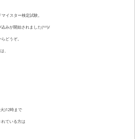
ードマイスター検定試験。
みが開始されました(^^)/
からどうぞ。
方は、
火)12時まで
されている方は