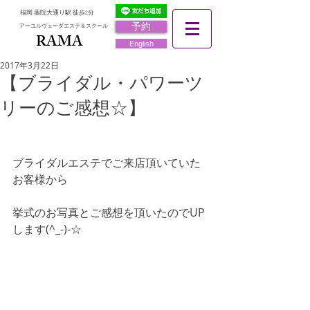
福岡 薬院大通り駅 徒歩2分
予約
アーユルヴェーダエステ＆スクール
RAMA
RAMA
English
2017年3月22日
【ブライダル・パワーツ
リーのご感想☆】
ブライダルエステでご来店頂いていた
お客様から
挙式のお写真とご感想を頂いたのでUP
します(^_-)-☆