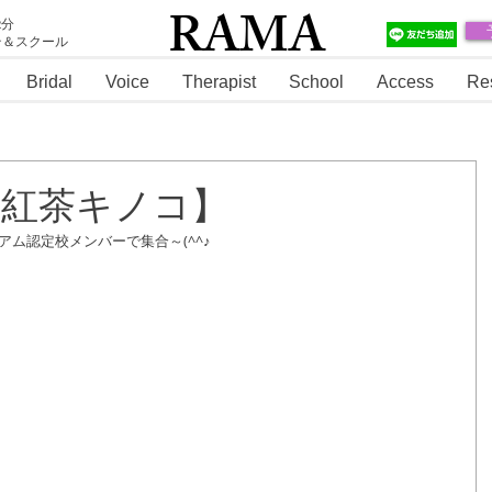
RAMA
2分
テ＆スクール
RAMA
Bridal
Voice
Therapist
School
Access
Re
A・紅茶キノコ】
ム認定校メンバーで集合～(^^♪