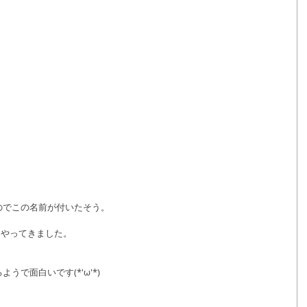
のでこの名前が付いたそう。
もやってきました。
で面白いです(*'ω'*)