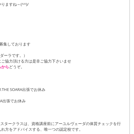
ますね～(^^)/
募集しております
ラ･ダーラです。）
にご協力頂ける方は是非ご協力下さいませ
らから
どうぞ。
THE SOARA出張でお休み
RA出張でお休み
イスタークラスは、資格講座前にアーユルヴェーダの体質チェックを行
入れ方をアドバイスする、唯一つの認定校です。