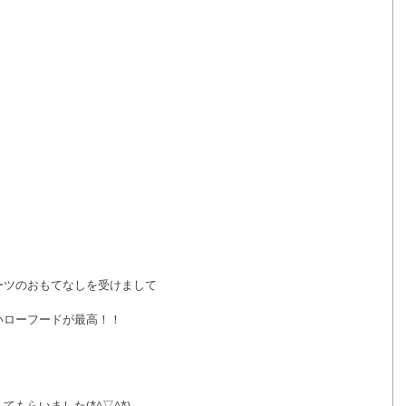
ーツのおもてなしを受けまして
いローフードが最高！！
もらいました(*^▽^*)