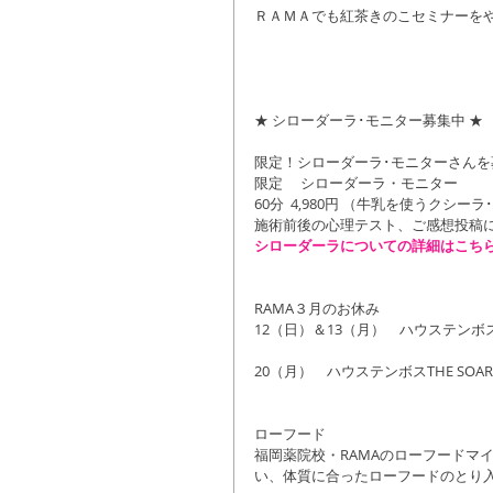
ＲＡＭＡでも紅茶きのこセミナーをやり
★ シローダーラ･モニター募集中 ★
限定！シローダーラ･モニターさんを
限定 　シローダーラ・モニター
60分  4,980円 （牛乳を使うクシー
施術前後の心理テスト、ご感想投稿
シローダーラについての詳細はこち
RAMA３月のお休み
12（日）＆13（月）　ハウステンボス
20（月）　ハウステンボスTHE SOA
ローフード
福岡薬院校・RAMAのローフードマ
い、体質に合ったローフードのとり