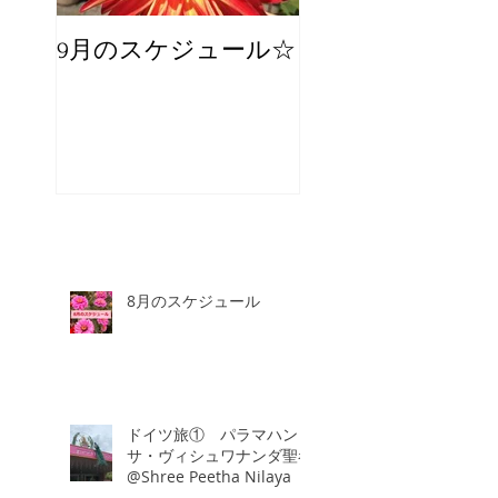
9月のスケジュール☆
8月のスケジュー
スタッフが増え
☆
8月のスケジュール
ドイツ旅① パラマハン
サ・ヴィシュワナンダ聖者
@Shree Peetha Nilaya