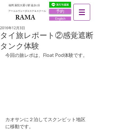
福岡 薬院大通り駅 徒歩2分
予約
アーユルヴェーダエステ＆スクール
RAMA
RAMA
English
2016年12月3日
タイ旅レポート②感覚遮断
タンク体験
今回の旅レポは、Float Pod体験です。
カオサンに２泊してスクンビット地区
に移動です。