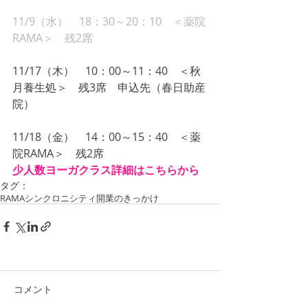
11/9（水）　18：30～20：10　＜薬院
RAMA＞　残2席
11/17（木）　10：00～11：40　＜秋
月養生処＞　残3席　申込先（春日助産
院）
11/18（金）　14：00～15：40　＜薬
院RAMA＞　残2席
少人数ヨーガクラス詳細はこちらから
タグ：
RAMA
シンクロニシティ
開業のきっかけ
コメント