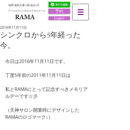
福岡 薬院大通り駅 徒歩2分
予約
アーユルヴェーダエステ＆スクール
RAMA
RAMA
English
2016年11月11日
シンクロから5年経った
今。
今日は2016年11月11日です。
丁度5年前の2011年11月11日は
私とRAMAにとって記念すべきメモリア
ルデーです☆彡
（天神サロン開業時にデザインした
RAMAのロゴマーク↓）