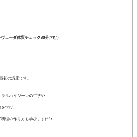
（アーユルヴェーダ体質チェック30分含む）
最初の講座です。
ュラルハイジーンの哲学や、
論を学び、
料理の作り方も学びます(^^♪