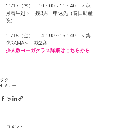
11/17（木）　10：00～11：40　＜秋
月養生処＞　残3席　申込先（春日助産
院）
11/18（金）　14：00～15：40　＜薬
院RAMA＞　残2席
少人数ヨーガクラス詳細はこちらから
タグ：
セミナー
コメント