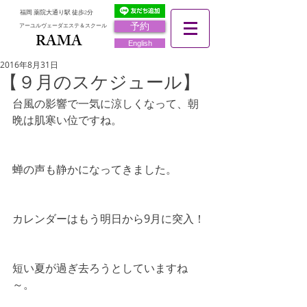
福岡 薬院大通り駅 徒歩2分
予約
アーユルヴェーダエステ＆スクール
RAMA
RAMA
English
2016年8月31日
【９月のスケジュール】
台風の影響で一気に涼しくなって、朝
晩は肌寒い位ですね。
蝉の声も静かになってきました。
カレンダーはもう明日から9月に突入！
短い夏が過ぎ去ろうとしていますね
～。